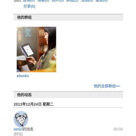
他的:
微博(0)
博客(0)
照片(0)
群组(1)
活动(0)
投票(0)
分享(0)
他的群组
ebooks
他的全部群组>>
他的动态
2013年12月24日 星期二
ximin
的动态
09:00
[群组]