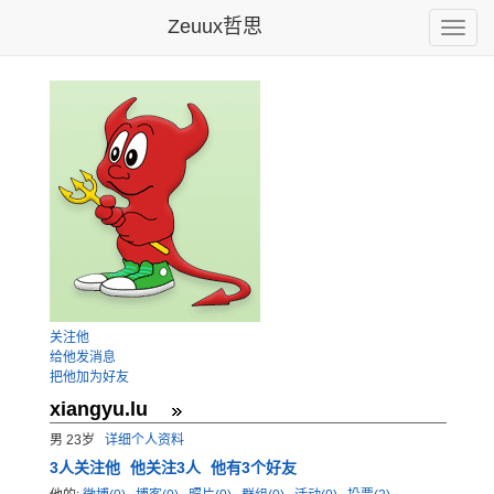
Zeuux哲思
Toggle
naviga
关注他
给他发消息
把他加为好友
xiangyu.lu
男 23岁
详细个人资料
3
人关注他
他关注3人
他有3个好友