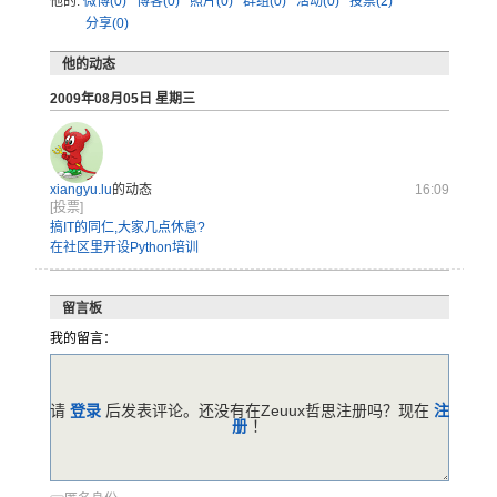
他的:
微博(0)
博客(0)
照片(0)
群组(0)
活动(0)
投票(2)
分享(0)
他的动态
2009年08月05日 星期三
xiangyu.lu
的动态
16:09
[投票]
搞IT的同仁,大家几点休息?
在社区里开设Python培训
留言板
我的留言：
请
登录
后发表评论。还没有在Zeuux哲思注册吗？现在
注
册
！