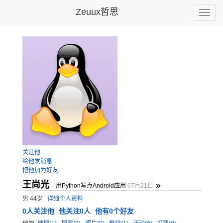
Zeuux哲思
Toggle
naviga
关注他
给他发消息
把他加为好友
王尚光
用Python写点Android应用
07月21日
男 44岁
详细个人资料
0
人关注他
他关注0人
他有0个好友