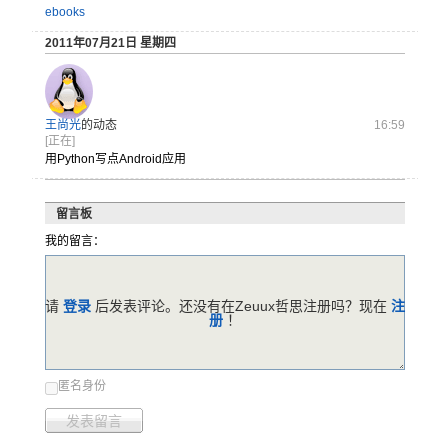
ebooks
2011年07月21日 星期四
王尚光
的动态
16:59
[正在]
用Python写点Android应用
留言板
我的留言：
请
登录
后发表评论。还没有在Zeuux哲思注册吗？现在
注
册
！
匿名身份
发表留言