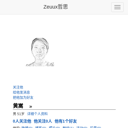
Zeuux哲思
Toggle
naviga
关注他
给他发消息
把他加为好友
黄嵩
男 51岁
详细个人资料
0
人关注他
他关注0人
他有1个好友