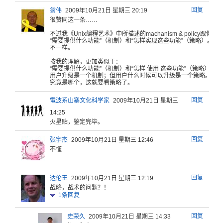
回复
翁伟
2009年10月21日 星期三 20:19
很赞同这一
条……
不过我《U
nix编程
艺术》中所
描述的ma
chani
sm & polic
y跟你所
“
需要提供什
么功能”（
机制）和“
怎样实现这
些功能”（
策略）。
不一样。
按我的理
解，更加类
似于：
“
需要提供什
么功能”（
机制）和“
怎样 使用 这些功能”
（策略）。
”
用户升级
是一个机制
；但用户什
么时候可以
升级是一个
策略。可以
究竟是
哪个，这就
要看策略了
。
回复
電波系山寨文化科学家
2009年10月21日 星期三
14:25
火星贴，鉴定完毕。
回复
张宇杰
2009年10月21日 星期三 12:46
不懂
回复
达伦王
2009年10月21日 星期三 12:19
战略，战术的问题？！
1
条回复
回复
史荣久
2009年10月21日 星期三 14:33