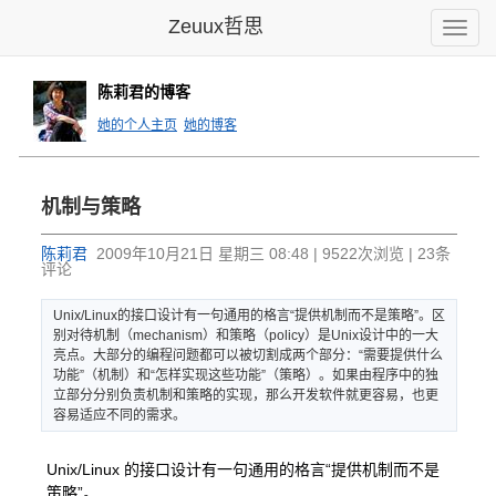
Zeuux哲思
Toggle
naviga
陈莉君的博客
她的个人主页
她的博客
机制与策略
陈莉君
2009年10月21日 星期三 08:48 | 9522次浏览 | 23条
评论
Unix/
Linux
的接口设计
有一句通用
的格言“提
供机制而不
是策略”。
区
别对待机
制（mec
hanis
m）和策略
（poli
cy）是U
nix设计
中的一大
亮
点。大部分
的编程问题
都可以被切
割成两个部
分：“需要
提供什么
功
能”（机制
）和“怎样
实现这些功
能”（策略
）。如果由
程序中的独
立部分分别
负责机制和
策略的实现
，那么开发
软件就更容
易，也更
容
易适应不同
的需求。
Unix/Linux
的接口设计有一句通用的格言“提供机制而不是
策略”。