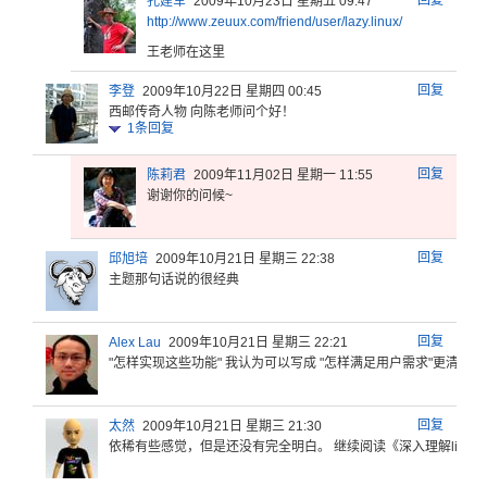
回复
孔建军
2009年10月23日 星期五 09:47
http:
//www
.zeuu
x.com
/frie
nd/us
er/la
zy.li
nux/
王老师在这里
回复
李登
2009年10月22日 星期四 00:45
西邮传奇人物 向陈老师问个好！
1
条回复
回复
陈莉君
2009年11月02日 星期一 11:55
谢谢你的问候~
回复
邱旭培
2009年10月21日 星期三 22:38
主题那句话说的很经典
回复
Alex Lau
2009年10月21日 星期三 22:21
"怎样实现这些功能" 我认为可以写成 "怎样满足用户需求"更清椘一
回复
太然
2009年10月21日 星期三 21:30
依稀有些感觉，但是还没有完全明白。 继续阅读《深入理解linux