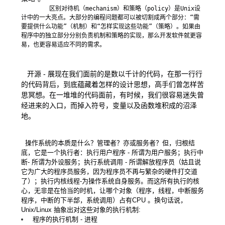
        区别对待机（mechanism）和策略（policy）是Unix设
计中的一大亮点。大部分的编程问题都可以被切割成两个部分：“需
要提供什么功能”（机制）和“怎样实现这些功能”（策略）。如果由
程序中的独立部分分别负责机制和策略的实现，那么开发软件就更容
易，也更容易适应不同的需求。

开源
-
展现在我们面前的是数以千计的代码，在那一行行
的代码背后，到底蕴藏着怎样的设计思想，高手们曾怎样苦
思冥想。在一堆堆的代码面前，有时候，我们很容易迷失曾
经进来的入口，而掉入符号，变量以及函数堆积成的沼泽
地。
操作系统的本质是什么？管理者？亦或服务者？但，归根结
底，它是一个执行者：执行用户程序
-
所谓为用户服务；执行中
断-
所谓为外设服务；执行系统调用
-
所谓解放程序员（姑且说
它为广大的程序员服务，因为程序员不再与繁杂的硬件打交道
了）；执行内核线程-为操作系统自身服务。而这所有执行的核
心，无非是在恰当的时机，让哪个对象（程序，线程，中断服务
程序，中断的下半部，系统调用）占有CPU
。换句话说，
Unix/Linux
抽象出对这些对象的执行机制:
程序的执行机制
-
进程