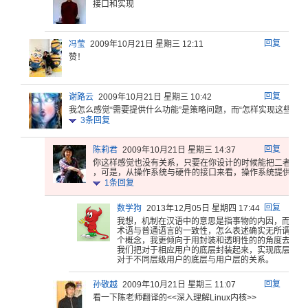
接口和实现
回复
冯莹
2009年10月21日 星期三 12:11
赞！
回复
谢路云
2009年10月21日 星期三 10:42
我怎么感觉
“需要提供
什么功能”
是策略问题
，而“怎样
实现这些功
能
3
条回复
回复
陈莉君
2009年10月21日 星期三 14:37
你这样感觉
也没有关系
，只要在你
设计的时候
能把二者分
开
，可是，从
操作系统与
硬件的接口
来看，操作
系统提供的
是
1
条回复
回复
数学狗
2013年12月05日 星期四 17:44
我想，机制
在汉语中的
意思是指事
物的内因，
而我认
术语与
普通语言的
一致性，怎
么表述确实
无所谓，但
个
概念，我更
倾向于用封
装和透明性
的的角度去
理解
我们把对
于相应用户
的底层封装
起来，实现
底层对上
对于
不同层级用
户的底层与
用户层的关
系。
回复
孙敬越
2009年10月21日 星期三 11:07
看一下陈老
师翻译的<
<深入理解
Linux
内核>>