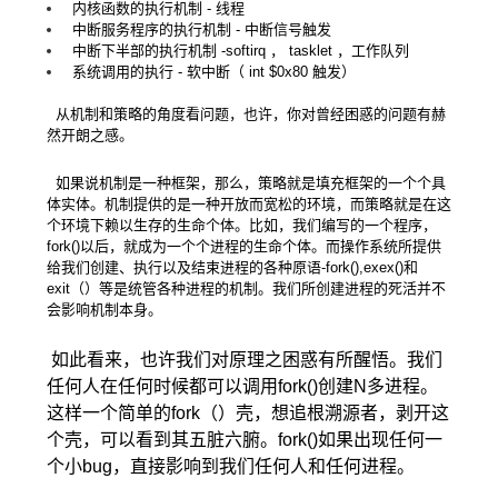
内核函数的执行机制
-
线程
中断服务程序的执行机制
-
中断信号触发
中断下半部的执行机制
-softirq
，
tasklet
，工作队列
系统调用的执行
-
软中断（
int $0x80
触发）
从机制和策略的角度看问题，也许，你对曾经困惑的问题有赫
然开朗之感。
如果说机制是一种框架，那么，策略就是填充框架的一个个具
体实体。机制提供的是一种开放而宽松的环境，而策略就是在这
个环境下赖以生存的生命个体。比如，我们编写的一个程序，
fork()以后，就成为一个个进程的生命个体。而操作系统所提供
给我们创建、执行以及结束进程的各种原语-fork(),exex()和
exit（）等是统管各种进程的机制。我们所创建进程的死活并不
会影响机制本身。
如此看来，也许我们对原理之困惑有所醒悟。我们
任何人在任何时候都可以调用fork()创建N多进程。
这样一个简单的fork（）壳，想追根溯源者，剥开这
个壳，可以看到其五脏六腑。fork()如果出现任何一
个小bug，直接影响到我们任何人和任何进程。