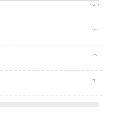
23:05
22:56
22:29
23:08