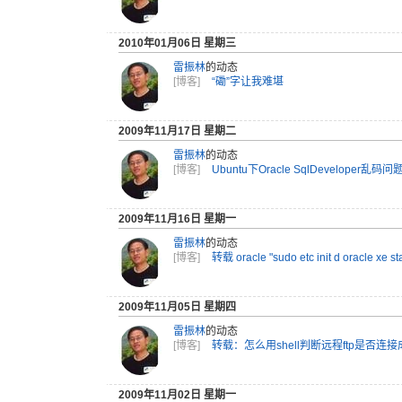
2010年01月06日 星期三
雷振林
的动态
[博客]
“磡”字让我难堪
2009年11月17日 星期二
雷振林
的动态
[博客]
Ubuntu下Oracle SqlDeveloper乱
2009年11月16日 星期一
雷振林
的动态
[博客]
转载 oracle "sudo etc init d oracle xe st
2009年11月05日 星期四
雷振林
的动态
[博客]
转载：怎么用shell判断远程ftp是否连接
2009年11月02日 星期一