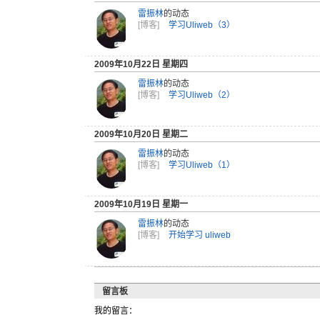
雷振林
的动态
[博客]
学习Uliweb（3）
2009年10月22日 星期四
雷振林
的动态
[博客]
学习Uliweb（2）
2009年10月20日 星期二
雷振林
的动态
[博客]
学习Uliweb（1）
2009年10月19日 星期一
雷振林
的动态
[博客]
开始学习 uliweb
留言板
我的留言：