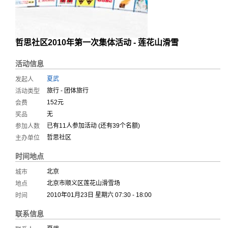
哲思社区2010年第一次集体活动 - 莲花山滑雪
活动信息
夏武
发起人
旅行 - 团体旅行
活动类型
152元
会费
无
奖品
已有
11
人参加活动 (
还有39个名额
)
参加人数
哲思社区
主办单位
时间地点
北京
城市
北京市顺义区莲花山滑雪场
地点
2010年01月23日 星期六 07:30 - 18:00
时间
联系信息