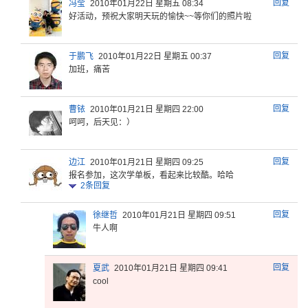
回复
冯莹
2010年01月22日 星期五 08:34
好活动，预
祝大家明天
玩的愉快~
~等你们的
照片啦
回复
于鹏飞
2010年01月22日 星期五 00:37
加班，痛苦
回复
曹铱
2010年01月21日 星期四 22:00
呵呵，后天见：）
回复
边江
2010年01月21日 星期四 09:25
报名参加，
这次学单板
，看起来比
较酷。哈哈
2
条回复
回复
徐继哲
2010年01月21日 星期四 09:51
牛人啊
回复
夏武
2010年01月21日 星期四 09:41
cool