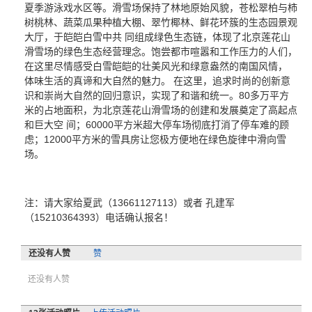
夏季游泳戏水区等。滑雪场保持了林地原始风貌，苍松翠柏与柿
树桃林、蔬菜瓜果种植大棚、翠竹椰林、鲜花环簇的生态园景观
大厅，于皑皑白雪中共 同组成绿色生态链，体现了北京莲花山
滑雪场的绿色生态经营理念。饱尝都市喧嚣和工作压力的人们，
在这里尽情感受白雪皑皑的壮美风光和绿意盎然的南国风情，
体味生活的真谛和大自然的魅力。 在这里，追求时尚的创新意
识和崇尚大自然的回归意识，实现了和谐和统一。80多万平方
米的占地面积，为北京莲花山滑雪场的创建和发展奠定了高起点
和巨大空 间；60000平方米超大停车场彻底打消了停车难的顾
虑；12000平方米的雪具房让您极方便地在绿色旋律中滑向雪
场。
注：请大家给夏武（13661127113）或者 孔建军
（15210364393）电话确认报名！
还没有人赞
赞
还没有人赞