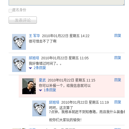
匿名身份
发表评论
回复
王 军华
2010年01月22日 星期五 14:22
很可惜去不了了啊
回复
邱旭培
2010年01月22日 星期五 11:05
我好像错过时间了。。
2
条回复
回复
夏武
2010年01月22日 星期五 11:15
你可以补报一个，给我信息就可以
1
条回复
回复
邱旭培
2010年01月22日 星期五 11:19
呵呵，这次
算了
7点
钟，我根本
就赶不到知
春路，而且
我什么装备
都
祝你们
大家玩的愉
快！