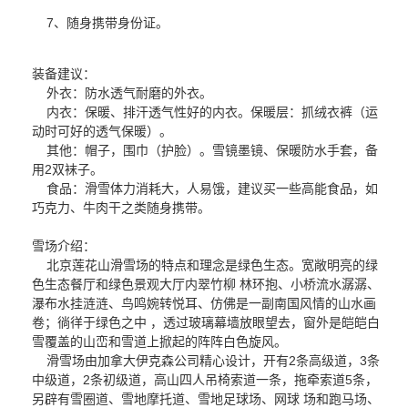
7、随身携带身份证。
装备建议：
外衣：防水透气耐磨的外衣。
内衣：保暖、排汗透气性好的内衣。保暖层：抓绒衣裤（运
动时可好的透气保暖）。
其他：帽子，围巾（护脸）。雪镜墨镜、保暖防水手套，备
用2双袜子。
食品：滑雪体力消耗大，人易饿，建议买一些高能食品，如
巧克力、牛肉干之类随身携带。
雪场介绍：
北京莲花山滑雪场的特点和理念是绿色生态。宽敞明亮的绿
色生态餐厅和绿色景观大厅内翠竹柳 林环抱、小桥流水潺潺、
瀑布水挂涟涟、鸟鸣婉转悦耳、仿佛是一副南国风情的山水画
卷；徜徉于绿色之中 ，透过玻璃幕墙放眼望去，窗外是皑皑白
雪覆盖的山峦和雪道上掀起的阵阵白色旋风。
滑雪场由加拿大伊克森公司精心设计，开有2条高级道，3条
中级道，2条初级道，高山四人吊椅索道一条，拖牵索道5条，
另辟有雪圈道、雪地摩托道、雪地足球场、网球 场和跑马场、