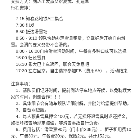
交费方式：到达出发点交给夏武、孔建军
行程安排：
7:15 知春路地铁A口集合
7:30 出发
8:50 抵达滑雪场
8:50 - 9:10 领队协助办理雪具租赁，穿戴好后开始自由滑
雪。会滑的要义务带不会滑的。
9:00 - 16:00自由滑雪活动时间，午餐有多种口味可以选择
16:00 归还雪具
16:30 乘大巴上车返回，聊会天休息吧
17:30 左右回京，自由选择参加FB（费用AA） ，活动结束
注意事项：
1、请队员们记好时间，提前到达停车地点等候，以免耽误大
家的时间，谢谢合作！！！
2、具体细节会有随车领队详细讲解，并随时给您提供帮助。
3、自备羽绒服。
4、每人预备雪具押金400元，若无损坏退雪具时退还押金，
如损坏按雪场规定赔偿，非滑雪事故自行负责。
6、费用包括：滑雪票90元（门市价238元）、柜子租用费10
元、车费30元、午餐费20元、保险2元。共计152元。