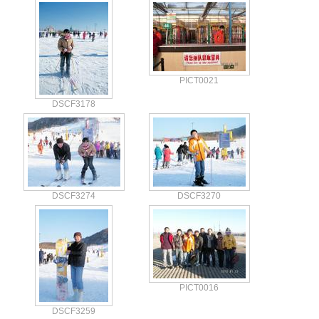
PICT0021
DSCF3178
DSCF3274
DSCF3270
PICT0016
DSCF3259