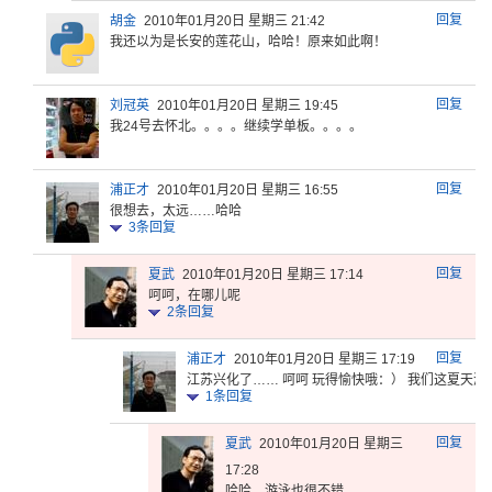
回复
胡金
2010年01月20日 星期三 21:42
我还以为是
长安的莲花
山，哈哈！
原来如此啊
！
回复
刘冠英
2010年01月20日 星期三 19:45
我24号去
怀北。。。
。继续学单
板。。。。
回复
浦正才
2010年01月20日 星期三 16:55
很想去，太远……哈哈
3
条回复
回复
夏武
2010年01月20日 星期三 17:14
呵呵，在哪儿呢
2
条回复
回复
浦正才
2010年01月20日 星期三 17:19
江苏兴化了…… 呵呵 玩得愉快哦：） 我们这夏天
游
1
条回复
回复
夏武
2010年01月20日 星期三
17:28
哈哈，游泳也很不错