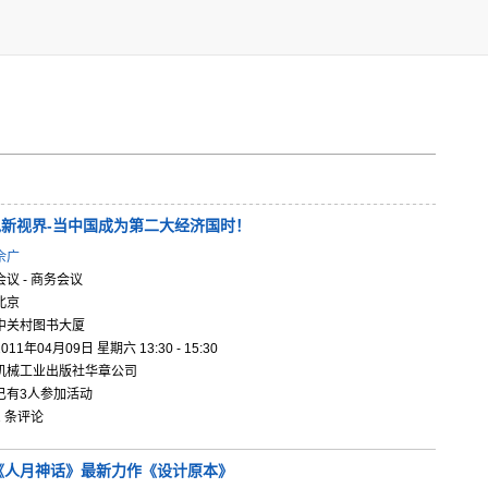
新视界-
当中国成为
第二大经济
国时！
佘广
会议 - 商务会议
北京
中关村图书大厦
2011年04月09日 星期六 13:30 - 15:30
机械工业出版社华章公司
已有3人参加活动
1 条评论
《人月神话
》最新力作
《设计原本
》