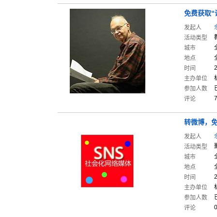
免费获取“
发起人
活动类型
城市
地点
时间
主办单位
参加人数
评论
转微博，
发起人
活动类型
城市
地点
时间
主办单位
参加人数
评论