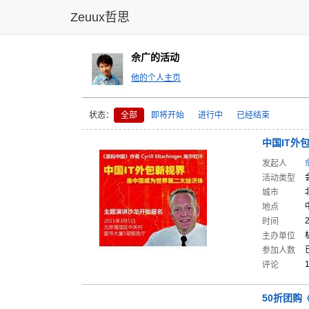
Zeuux哲思
佘广的活动
他的个人主页
状态：
全部
即将开始
进行中
已经结束
中国IT外
包
发起人
活动类型
城市
地点
时间
主办单位
参加人数
评论
50折团购