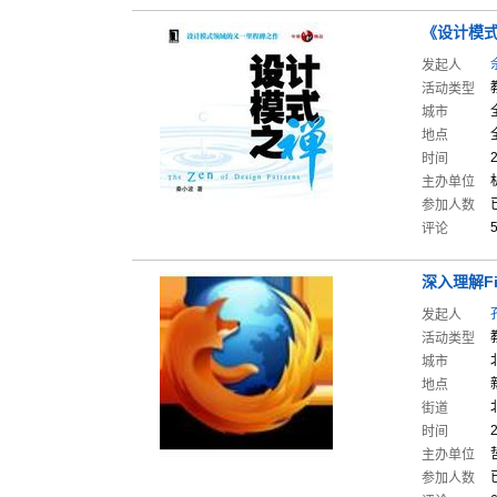
《设计模
发起人
活动类型
城市
地点
时间
主办单位
参加人数
评论
深入理解F
发起人
活动类型
城市
地点
街道
时间
主办单位
参加人数