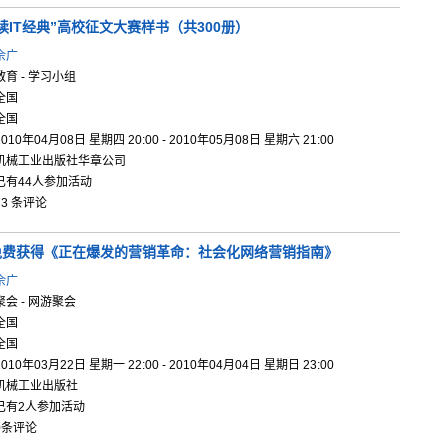
读IT经典
”高校征文
大赛样书（
共300册
）
佘广
教育 - 学习小组
全国
全国
2010年04月08日 星期四 20:00 - 2010年05月08日 星期六 21:00
机械工业出版社华章公司
已有44人参加活动
73 条评论
免
费获得《正
在爆发的营
销革命：社
会化网络营
销指南》
佘广
聚会 - 网游聚会
全国
全国
2010年03月22日 星期一 22:00 - 2010年04月04日 星期日 23:00
机械工业出版社
已有2人参加活动
0条评论