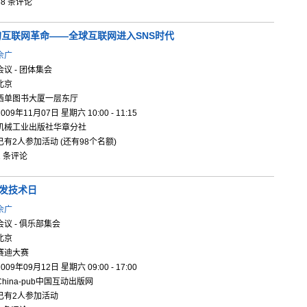
68 条评论
的
互联网革命
——全球互
联网进入S
NS时代
佘广
会议 - 团体集会
北京
西单图书大厦一层东厅
2009年11月07日 星期六 10:00 - 11:15
机械工业出版社华章分社
已有2人参加活动 (还有98个名额)
1 条评论
 开发技术日
佘广
会议 - 俱乐部集会
北京
赛迪大赛
2009年09月12日 星期六 09:00 - 17:00
China-pub中国互动出版网
已有2人参加活动