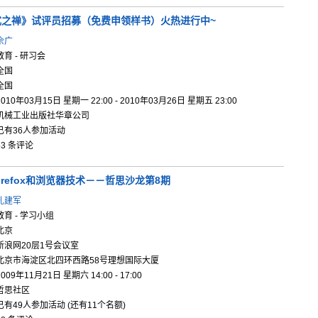
式
之禅》试评
员招募（免
费申领样书
）火热进行
中~
佘广
教育 - 研习会
全国
全国
2010年03月15日 星期一 22:00 - 2010年03月26日 星期五 23:00
机械工业出版社华章公司
已有36人参加活动
53 条评论
irefo
x和浏览器
技术－－哲
思沙龙第8
期
孔建军
教育 - 学习小组
北京
新浪网20层1号会议室
北京市海淀区北四环西路58号理想国际大厦
2009年11月21日 星期六 14:00 - 17:00
哲思社区
已有49人参加活动 (还有11个名额)