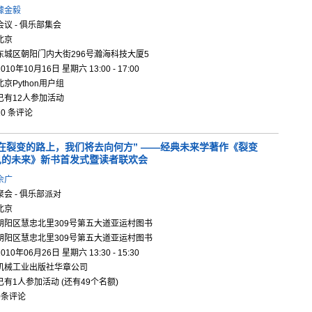
璩金毅
会议 - 俱乐部集会
北京
东城区朝阳门内大街296号瀚海科技大厦5
2010年10月16日 星期六 13:00 - 17:00
北京Python用户组
已有12人参加活动
10 条评论
在裂变的路
上，我们将
去向何方”
——经典未
来学著作《
裂变
见的未来
》新书首发
式暨读者联
欢会
佘广
聚会 - 俱乐部派对
北京
朝阳区慧忠北里309号第五大道亚运村图书
朝阳区慧忠北里309号第五大道亚运村图书
2010年06月26日 星期六 13:30 - 15:30
机械工业出版社华章公司
已有1人参加活动 (还有49个名额)
0条评论