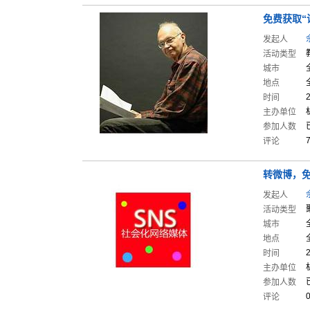
免费获取“
发起人
活动类型
城市
地点
时间
主办单位
参加人数
评论
转微博，
发起人
活动类型
城市
地点
时间
主办单位
参加人数
评论