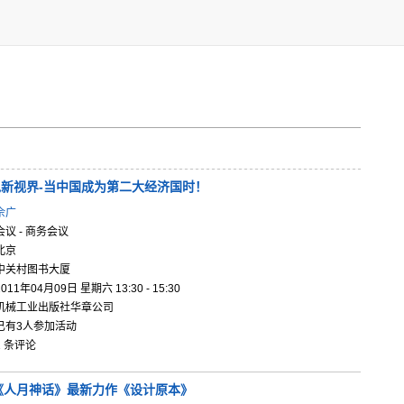
新视界-
当中国成为
第二大经济
国时！
佘广
会议 - 商务会议
北京
中关村图书大厦
2011年04月09日 星期六 13:30 - 15:30
机械工业出版社华章公司
已有3人参加活动
1 条评论
《人月神话
》最新力作
《设计原本
》