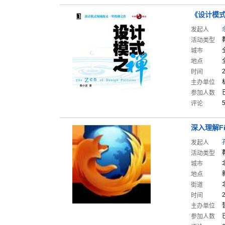
《设计模
发起人
活动类型
城市
地点
时间
主办单位
参加人数
评论
深入理解F
发起人
活动类型
城市
地点
街道
时间
主办单位
参加人数