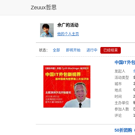
Zeuux哲思
佘广的活动
他的个人主页
状态：
全部
即将开始
进行中
已经结束
中国IT外
包
发起人
活动类型
城市
地点
时间
主办单位
参加人数
评论
50折团购