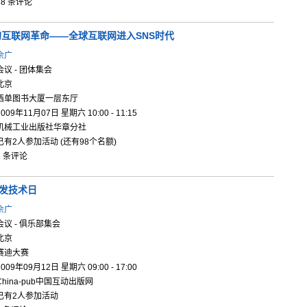
68 条评论
的
互联网革命
——全球互
联网进入S
NS时代
佘广
会议 - 团体集会
北京
西单图书大厦一层东厅
2009年11月07日 星期六 10:00 - 11:15
机械工业出版社华章分社
已有2人参加活动 (还有98个名额)
1 条评论
 开发技术日
佘广
会议 - 俱乐部集会
北京
赛迪大赛
2009年09月12日 星期六 09:00 - 17:00
China-pub中国互动出版网
已有2人参加活动