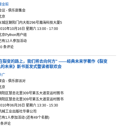
璩金毅
会议 - 俱乐部集会
北京
东城区朝阳门内大街296号瀚海科技大厦5
2010年10月16日 星期六 13:00 - 17:00
北京Python用户组
已有12人参加活动
10 条评论
在裂变的路
上，我们将
去向何方”
——经典未
来学著作《
裂变
见的未来
》新书首发
式暨读者联
欢会
佘广
聚会 - 俱乐部派对
北京
朝阳区慧忠北里309号第五大道亚运村图书
朝阳区慧忠北里309号第五大道亚运村图书
2010年06月26日 星期六 13:30 - 15:30
机械工业出版社华章公司
已有1人参加活动 (还有49个名额)
0条评论