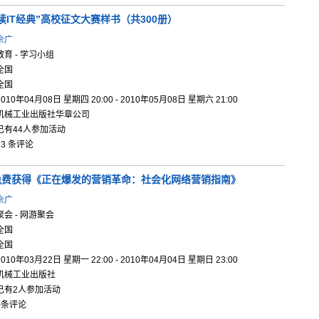
读IT经典
”高校征文
大赛样书（
共300册
）
佘广
教育 - 学习小组
全国
全国
2010年04月08日 星期四 20:00 - 2010年05月08日 星期六 21:00
机械工业出版社华章公司
已有44人参加活动
73 条评论
免
费获得《正
在爆发的营
销革命：社
会化网络营
销指南》
佘广
聚会 - 网游聚会
全国
全国
2010年03月22日 星期一 22:00 - 2010年04月04日 星期日 23:00
机械工业出版社
已有2人参加活动
0条评论