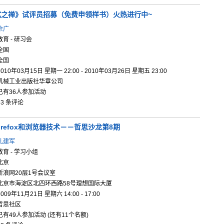
式
之禅》试评
员招募（免
费申领样书
）火热进行
中~
佘广
教育 - 研习会
全国
全国
2010年03月15日 星期一 22:00 - 2010年03月26日 星期五 23:00
机械工业出版社华章公司
已有36人参加活动
53 条评论
irefo
x和浏览器
技术－－哲
思沙龙第8
期
孔建军
教育 - 学习小组
北京
新浪网20层1号会议室
北京市海淀区北四环西路58号理想国际大厦
2009年11月21日 星期六 14:00 - 17:00
哲思社区
已有49人参加活动 (还有11个名额)