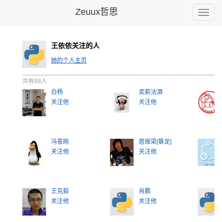
Zeuux哲思
Toggle
naviga
王依依关注的人
她的个人主页
共有68人
白杨
卖薪沽酒
关注他
关注他
冯喜刚
居振梁[暴龙]
关注他
关注他
王克毅
肖鹏
关注他
关注他