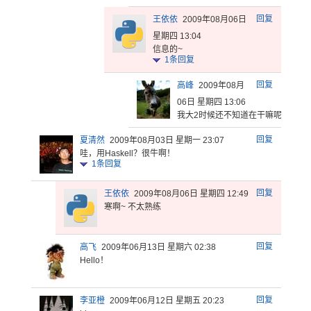
回复
王依依
2009年08月06日
星期四 13:04
信息的~
1
条回复
回复
高峰
2009年08月
06日 星期四 13:06
我大2时候
还不知道在
干嘛呢，学
妹
回复
夏清然
2009年08月03日 星期一 23:07
哇，用Haskell？很牛啊！
1
条回复
回复
王依依
2009年08月06日 星期四 12:49
寒啊~ 不太熟练
回复
高飞
2009年06月13日 星期六 02:38
Hello！
回复
李亚橙
2009年06月12日 星期五 20:23