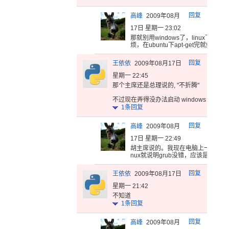
回复
高峰
2009年08月
17日 星期一 23:02
那就别用w
indow
s了，li
nux下编
程比
烦
，在ubu
ntu下a
pt-ge
t完就好使
了
回复
王依依
2009年08月17日
星期一 22:45
那个主席还是总理说的, "不折腾"
不过现在弄得没办法启动 windows 了... 可
1
条回复
回复
高峰
2009年08月
17日 星期一 22:49
胡主席说的
。我现在电
脑上一个U
bu
nux就说
明grub
没错，应该
是menu
.
回复
王依依
2009年08月17日
星期一 21:42
不知道
1
条回复
回复
高峰
2009年08月