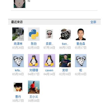
hi
最近来访
全部
商湛林
陈劲
卖薪..
tian..
董垚森
05月20日
02月10日
07月14日
06月13日
05月17日
krfa..
刘珊珊
caven
吴琼
松
05月16日
04月17日
04月14日
02月16日
02月10日
曹丹
王小义
10月27日
10月18日