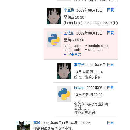
灰主流，快
看，灰机，
灰过去了，
又
回复
李亚橙
2009年08月13日
星期四 10:36
(lambda n (lambda f (lambda x (f (n f x)))))
回复
王依依
2009年08月13日
星期四 09:58
self.__add__ = lambda s,_: s
self.__sub__ = self.__add__
2
条回复
回复
李亚橙
2009年08月
13日 星期四 10:34
貌似只能盖5楼唉..
回复
iniwap
2009年08月
13日 星期四 10:12
==！
你
怎么不用C
写出来啊~
我倒。。
。
真够灰
主流的。
回复
高峰
2009年08月11日 星期二 10:26
你说的很多名词我也不懂...