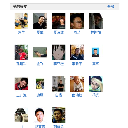
她的好友
全部
冯莹
夏武
夏清然
周琦
林路翔
孔建军
金飞
李亚橙
李新宇
高辉
王开源
边疆
白杨
曲池峰
杨光
lost..
路文杰
刘智勇