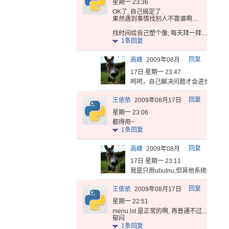
星期一 23:36
OK了, 自己搞定了
.
果然遇
到事情找别
人不靠谱啊
....
找时间给
自己塑个像
, 每天拜一拜.... 求人
1
条回复
回复
高峰
2009年08月
17日 星期一 23:47
呵呵，自己
解决问题才
会进步。是
什
回复
王依依
2009年08月17日
星期一 23:06
都得用~
1
条回复
回复
高峰
2009年08月
17日 星期一 23:11
我是只用u
butnu
,但其他系
统都要装
回复
王依依
2009年08月17日
星期一 22:51
menu.lst 是正常的啊, 再普通不过...之前在
郁闷
1
条回复