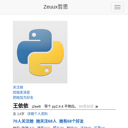
Zeuux哲思
Toggle
naviga
关注她
给她发消息
把她加为好友
王依依
j2ee6 带个 py2.4.4 不明白。
04月30日
女 14岁
详细个人资料
70
人关注她
她关注68人
她有68个好友