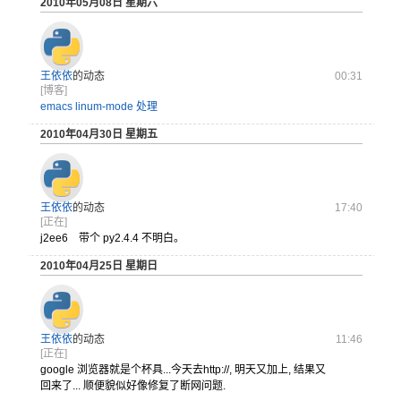
2010年05月08日 星期六
王依依
的动态
00:31
[博客]
emacs linum-mode 处理
2010年04月30日 星期五
王依依
的动态
17:40
[正在]
j2ee6 带个 py2.4.4 不明白。
2010年04月25日 星期日
王依依
的动态
11:46
[正在]
google 浏览器就是
个杯具..
.今天去h
ttp:/
/, 明天又加上, 结果又
回来了... 顺便貌似好像修复了断网问题.