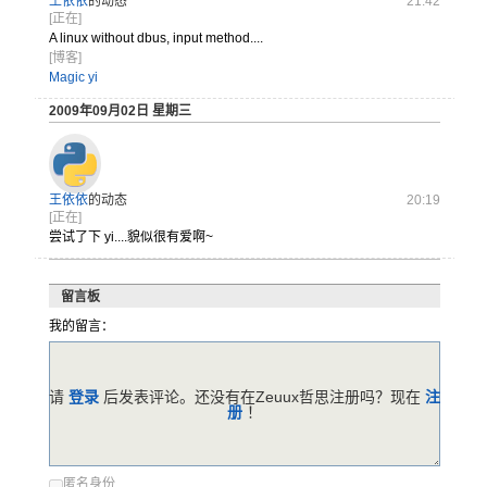
王依依
的动态
21:42
[正在]
A linux without dbus, input method....
[博客]
Magic yi
2009年09月02日 星期三
王依依
的动态
20:19
[正在]
尝试了下 yi....貌似很有爱啊~
留言板
我的留言：
请
登录
后发表评论。还没有在Zeuux哲思注册吗？现在
注
册
！
匿名身份