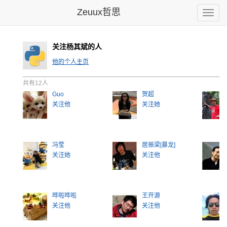
Zeuux哲思
Toggle
naviga
关注杨其斌的人
他的个人主页
共有12人
Guo
贺超
关注他
关注她
冯莹
居振梁[暴龙]
关注她
关注他
哗啦哗啦
王开源
关注他
关注他