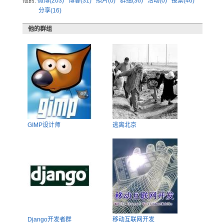
他的:
微博(203)
博客(31)
照片(0)
群组(36)
活动(0)
投票(46)
分享(16)
他的群组
GIMP设计师
逃离北京
Django开发者群
移动互联网开发