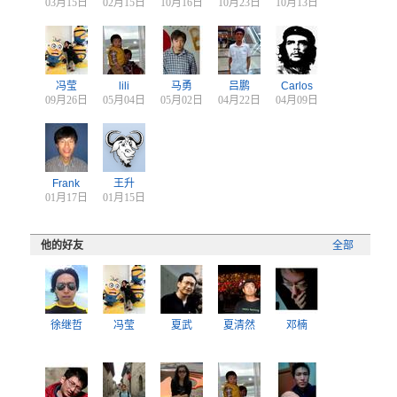
03月15日
02月15日
10月16日
10月23日
10月13日
冯莹
lili
马勇
吕鹏
Carlos
09月26日
05月04日
05月02日
04月22日
04月09日
Frank
王升
01月17日
01月15日
他的好友
全部
徐继哲
冯莹
夏武
夏清然
邓楠