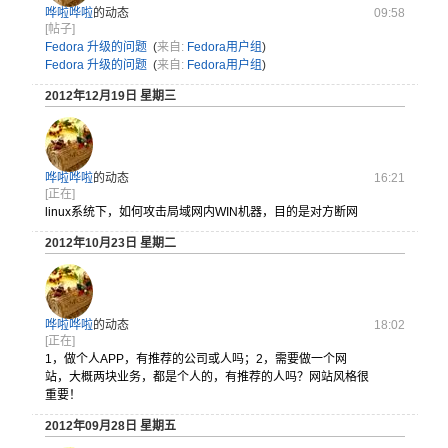
哗啦哗啦
的动态
09:58
[帖子]
Fedora 升级的问题
(
来自:
Fedora用户组
)
Fedora 升级的问题
(
来自:
Fedora用户组
)
2012年12月19日 星期三
哗啦哗啦
的动态
16:21
[正在]
linux
系统下，如
何攻击局域
网内WIN
机器，目的
是对方断网
2012年10月23日 星期二
哗啦哗啦
的动态
18:02
[正在]
1，做个人
APP，有
推荐的公司
或人吗；2
，需要做一
个网
站，大
概两块业务
，都是个人
的，有推荐
的人吗？网
站风格很
重
要！
2012年09月28日 星期五