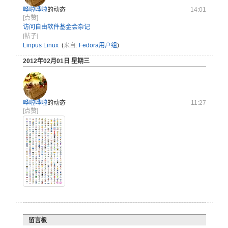
哗啦哗啦
的动态
14:01
[点赞]
访问自由软件基金会杂记
[帖子]
Linpus Linux
(
来自:
Fedora用户组
)
2012年02月01日 星期三
哗啦哗啦
的动态
11:27
[点赞]
留言板