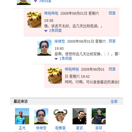
3
条回复
回复
哗啦哗啦
2009年08月01日 星期六
19:38
哦，状态不太好。这几天比较低调。。
2
条回复
回复
徐继哲
2009年08月01日 星期六
19:40
是啊，感觉
你这几天比
较安静，：
）。要不去
大
1
条回复
回复
哗啦哗啦
2009年08月01
日 星期六 19:42
呵呵。行啊
。可以查查
最近的演出
信息，去
最近来访
全部
孟光
徐继哲
祖春雷
夏武
吴琼