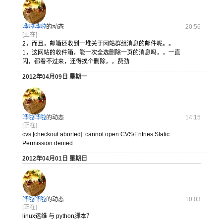
哗啦哗啦
的动态
20:56
[正在]
2，而且，
邮箱还收到
一堆关于网
站群组消息
的邮件呢。
。
1，这网站
的收件箱，
能一次全选
删除一页的
消息吗，，
一直
闪，都
看不过来，
还得挨个删
除，，费劲
2012年04月09日 星期一
哗啦哗啦
的动态
14:15
[正在]
cvs [checkout aborted]: cannot open CVS/Entries.Static:
Permission denied
2012年04月01日 星期日
哗啦哗啦
的动态
10:03
[正在]
linux运维 与 python脚本？