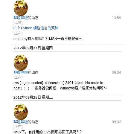
哗啦哗啦
的动态
13:59
[点赞]
8 个 Python 编程语言的变种
[正在]
empat
hy有人用
吗？？MS
N一直不能
登录～
2012年09月27日 星期四
哗啦哗啦
的动态
09:34
[正在]
cvs [login aborted]: connect to []:2401 failed: No route to
host；
；；；服务
器没问题，
Windo
ws客户端
正常访问啊
～
2012年09月25日 星期二
哗啦哗啦
的动态
09:32
[正在]
linux下，有好用的 CVS图形界面工具吗？？