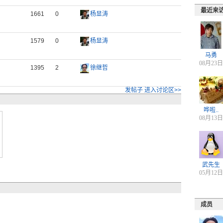
最近来
1661
0
杨显涛
1579
0
杨显涛
马勇
08月23日
1395
2
徐继哲
发帖子
进入讨论区>>
哗啦..
08月13日
武先生
05月12日
成员