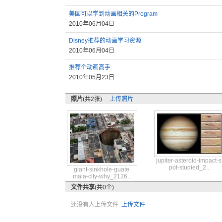
美国可以学到动画相关的Program
2010年06月04日
Disney推荐的动画学习资源
2010年06月04日
推荐个动画高手
2010年05月23日
照片
(共2张)
上传照片
jupit
er-as
teroi
d-imp
act-s
pot-s
tudie
d_2..
giant
-sink
hole-
guate
mala-
city-
why_2
126..
文件共享
(共0个)
还没有人上传文件
上传文件