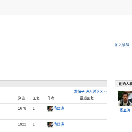
加入该群
创始人
发帖子
进入讨论区>>
浏览
回复
作者
最后回复
1678
1
杨显涛
杨显涛
1922
1
杨显涛