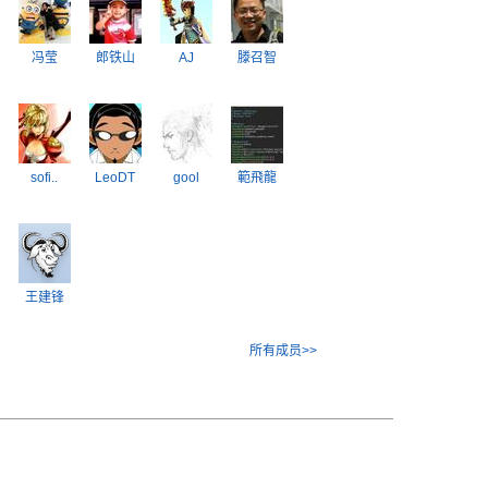
冯莹
郎铁山
AJ
滕召智
sofi..
LeoDT
gool
範飛龍
王建锋
所有成员>>