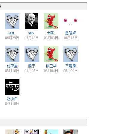
访
last..
hilb..
土匪..
愈晓妍
06月29日
05月18日
03月03日
10月15日
付亚星
熊于
徐卫华
王建锋
05月16日
01月05日
08月04日
06月09日
赵小白
04月10日