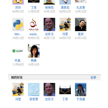
刘华
丁彦
徐继哲
谭思哲
孔志奎
04月02日
11月06日
10月18日
08月02日
10月18日
Wei ..
wady..
达伦王
冯莹
夏武
10月12日
08月01日
06月11日
06月07日
01月14日
开源..
杨爽
11月08日
10月18日
她的好友
全部
冯莹
张若愚
达伦王
丁彦
于双鑫