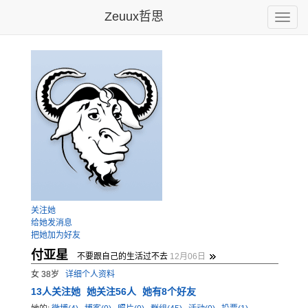
Zeuux哲思
Toggle
naviga
关注她
给她发消息
把她加为好友
付亚星
不要跟自己的生活过不去
12月06日
女 38岁
详细个人资料
13
人关注她
她关注56人
她有8个好友