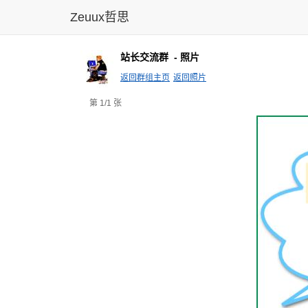
Zeuux哲思
站长交流群
- 照片
返回群组主页
返回照片
第 1/1 张