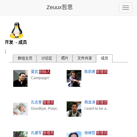
Zeuux哲思
Toggle
naviga
x内核开发
- 成员
主页
群组主页
讨论区
照片
文件共享
成员
夏武
创始人
陈莉君
管理员
Campaign!
孔志奎
管理员
杨显涛
管理员
Goodbye, Polyc..
I want to be a..
孔建军
管理员
徐继哲
管理员