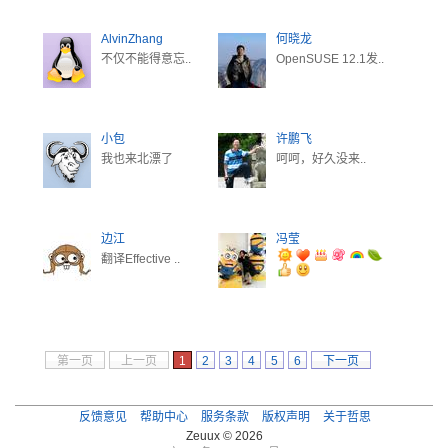
AlvinZhang
何晓龙
不仅不能得意忘..
OpenSUSE 12.1发..
小包
许鹏飞
我也来北漂了
呵呵，好久没来..
边江
冯莹
翻译Effective ..
第一页
上一页
1
2
3
4
5
6
下一页
最后一页
反馈意见
帮助中心
服务条款
版权声明
关于哲思
Zeuux © 2026