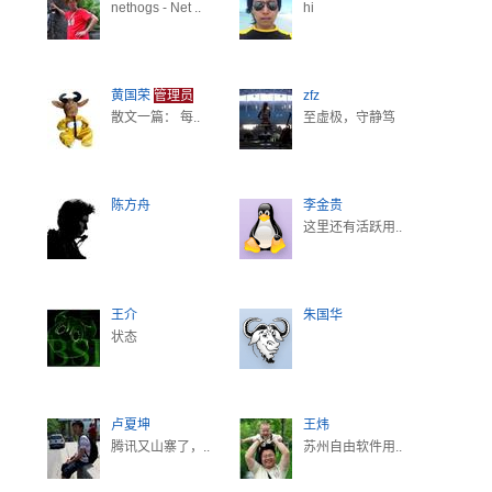
nethogs - Net ..
hi
黄国荣
管理员
zfz
散文一篇： 每..
至虚极，守静笃
陈方舟
李金贵
这里还有活跃用..
王介
朱国华
状态
卢夏坤
王炜
腾讯又山寨了，..
苏州自由软件用..