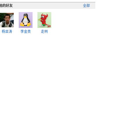
他的好友
全部
杨显涛
李金贵
走咧