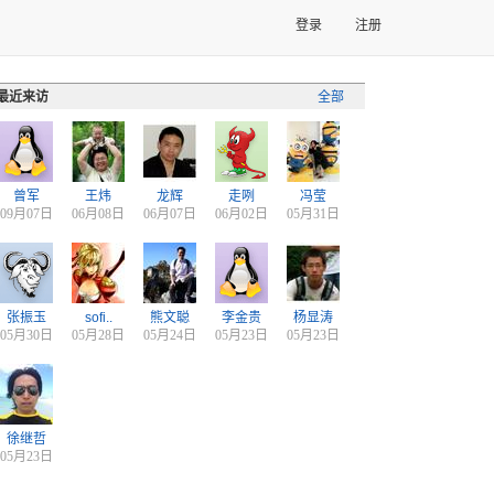
登录
注册
最近来访
全部
曾军
王炜
龙辉
走咧
冯莹
09月07日
06月08日
06月07日
06月02日
05月31日
张振玉
sofi..
熊文聪
李金贵
杨显涛
05月30日
05月28日
05月24日
05月23日
05月23日
徐继哲
05月23日