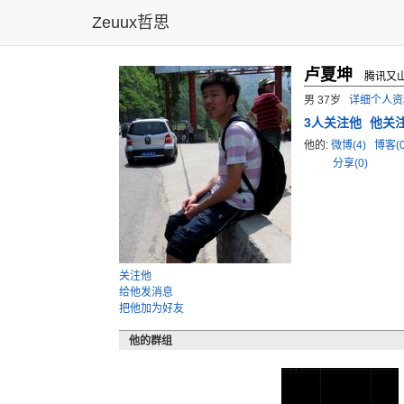
Zeuux哲思
卢夏坤
腾讯又山
男 37岁
详细个人资
3
人关注他
他关
他的:
微博(4)
博客(
分享(0)
关注他
给他发消息
把他加为好友
他的群组