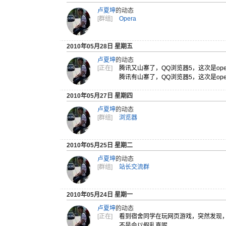
卢夏坤
的动态
[群组]
Opera
2010年05月28日 星期五
卢夏坤
的动态
[正在]
腾讯又山寨
了，QQ浏
览器5，这
次是op
腾讯有山寨
了，QQ浏
览器5，这
次是op
2010年05月27日 星期四
卢夏坤
的动态
[群组]
浏览器
2010年05月25日 星期二
卢夏坤
的动态
[群组]
站长交流群
2010年05月24日 星期一
卢夏坤
的动态
[正在]
看到宿舍同
学在玩网页
游戏，突然
发现
不是会以假
乱真呢