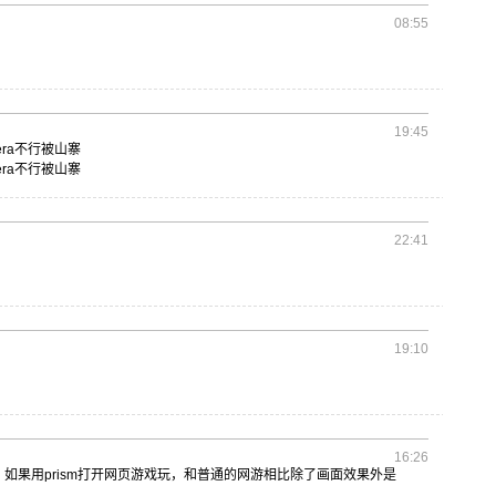
08:55
19:45
e
ra不行被
山寨
e
ra不行被
山寨
22:41
19:10
16:26
，如果
用pris
m打开网页
游戏玩，和
普通的网游
相比除了画
面效果外是