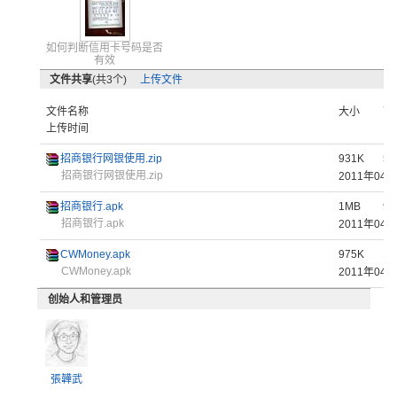
如何判断信用卡号码是否
有效
文件共享
(共3个)
上传文件
文件名称
大小
下
上传时间
招商银行网银使用.zip
931K
57
招商银行网银使用.zip
2011年0
招商银行.apk
1MB
9
招商银行.apk
2011年0
CWMoney.apk
975K
18
CWMoney.apk
2011年0
创始人和管理员
張韡武