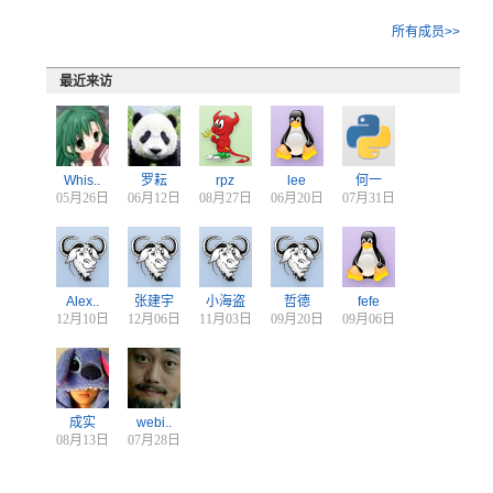
所有成员>>
最近来访
Whis..
罗耘
rpz
lee
何一
05月26日
06月12日
08月27日
06月20日
07月31日
Alex..
张建宇
小海盗
哲德
fefe
12月10日
12月06日
11月03日
09月20日
09月06日
成实
webi..
08月13日
07月28日