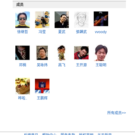
成员
徐继哲
冯莹
夏武
張韡武
vvoody
邓楠
吴咏炜
高飞
王开源
王聪明
哗啦..
王鹏辉
所有成员>>