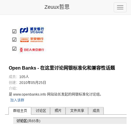
Zeuux哲思
Toggle
naviga
Open Banks - 在这里讨论网银标准化和兼容性话题
成员：
105人
创建：
2010年05月25日
介绍：
是 www.openbanks.info 网站站长发起的网银标准化讨论组。
加入该群
群组主页
讨论区
照片
文件共享
成员
讨论区
(共65条)