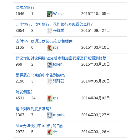
哈尔滨银行
1646
1
Whistler
2015年10月05日
汇丰银行、渣打银行、花旗银行表现得怎么样？
3654
8
張韡武
2015年09月27日
支付宝可以通过伪装ua实现免插件
1165
0
rpz
2015年03月10日
建议增加讨论网银https版本和加密强度及已知漏洞修复
969
2
token
2015年03月10日
張韡武在北京的小小告别party
2196
3
張韡武
2014年05月26日
浦发倒退？
4531
24
rpz
2014年04月02日
这个列表到底多准确？
1307
7
m.yang
2014年03月27日
Mac无法使用中国银行的E盾
2972
5
张
2014年03月26日