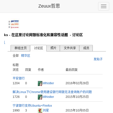
Zeuux哲思
Toggle
naviga
 Banks - 在这里讨论网银标准化和兼容性话题
- 讨论区
主页
群组主页
讨论区
照片
文件共享
成员
全部
精华区
发贴子
标题
浏览
回复
作者
最后回复
平安银行
1204
0
Whistler
2016年02月28日
解决Linux下Chrome使用建设银行网银无法查询账户的问题
1726
0
Whistler
2015年10月25日
宁波银行支持Ubuntu+Firefox
1990
3
刘星
2015年10月05日