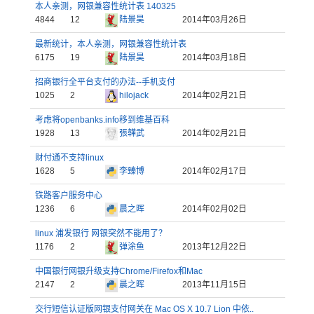
本人亲测，网银兼容性统计表 140325
4844
12
陆景昊
2014年03月26日
最新统计，本人亲测，网银兼容性统计表
6175
19
陆景昊
2014年03月18日
招商银行全平台支付的办法--手机支付
1025
2
hilojack
2014年02月21日
考虑将openbanks.info移到维基百科
1928
13
張韡武
2014年02月21日
财付通不支持linux
1628
5
李臻博
2014年02月17日
铁路客户服务中心
1236
6
晨之晖
2014年02月02日
linux 浦发银行 网银突然不能用了？
1176
2
弹涂鱼
2013年12月22日
中国银行网银升级支持Chrome/Firefox和Mac
2147
2
晨之晖
2013年11月15日
交行短信认证版网银支付网关在 Mac OS X 10.7 Lion 中依..