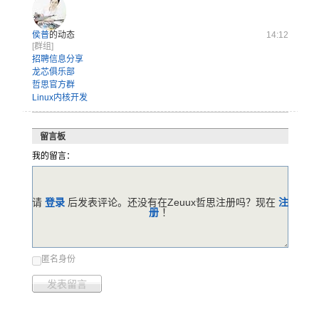
侯普
的动态
14:12
[群组]
招聘信息分享
龙芯俱乐部
哲思官方群
Linux内核开发
留言板
我的留言：
请
登录
后发表评论。还没有在Zeuux哲思注册吗？现在
注
册
！
匿名身份
发表留言