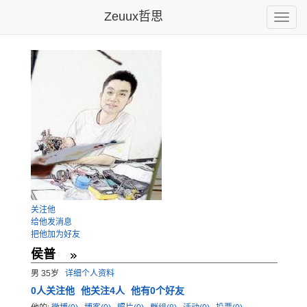
Zeuux哲思
Toggle
naviga
关注他
给他发消息
把他加为好友
侯普
男 35岁
详细个人资料
0
人关注他
他关注4人
他有0个好友