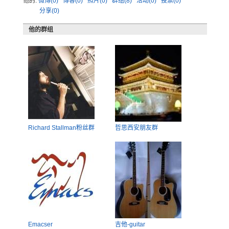
他的:
微博(0)
博客(0)
照片(0)
群组(8)
活动(0)
投票(0)
分享(0)
他的群组
Richard Stallman粉丝群
哲思西安朋友群
Emacser
吉他-guitar