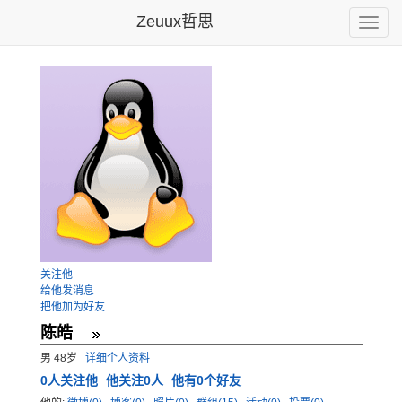
Zeuux哲思
Toggle
naviga
关注他
给他发消息
把他加为好友
陈皓
男 48岁
详细个人资料
0
人关注他
他关注0人
他有0个好友