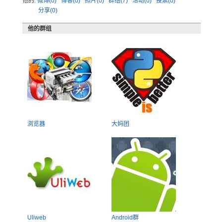
他的:
微博(0)
博客(0)
照片(0)
群组(7)
活动(0)
投票(0)
分享(0)
他的群组
浏览器
大妈团
Uliweb
Android群