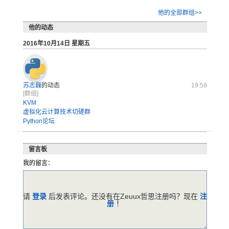
他的全部群组>>
他的动态
2016年10月14日 星期五
苏志巍
的动态
19:59
[群组]
KVM
虚拟化云计算技术切磋群
Python论坛
留言板
我的留言：
请
登录
后发表评论。还没有在Zeuux哲思注册吗？现在
注
册
！