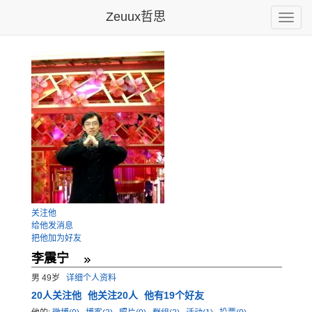
Zeuux哲思
Toggle
naviga
关注他
给他发消息
把他加为好友
李震宁
男 49岁
详细个人资料
20
人关注他
他关注20人
他有19个好友