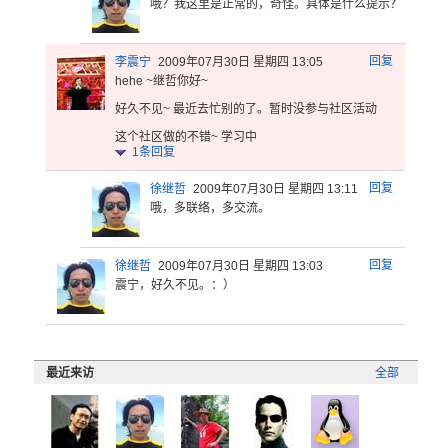
哦？我这里
是正常的，
奇怪。具体
是什么提示
？
回复
李震宁
2009年07月30日 星期四 13:05
hehe ~继哲你好~
好久不见~ 最近去忙别
的了。暂时
没参与社区
活动
这
个社区做的
不错~ 学习中
1
条回复
回复
徐继哲
2009年07月30日 星期四 13:11
哦，多联络，多交流。
回复
徐继哲
2009年07月30日 星期四 13:03
震宁，好久不见。：）
最近来访
全部