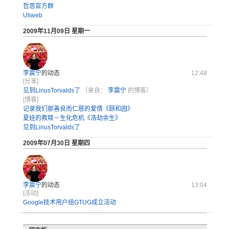
哲思官方群
Uliweb
2009年11月09日 星期一
李震宁
的动态
12:48
[分享]
见到LinusTorvalds了
（来自：
李震宁
的博客）
[博客]
记录我们那善良而仁慈的爱情《颐和园》
夏娃的救赎－生化危机《浩劫余生》
见到LinusTorvalds了
2009年07月30日 星期四
李震宁
的动态
13:04
[活动]
Google技术用户组GTUG成立活动