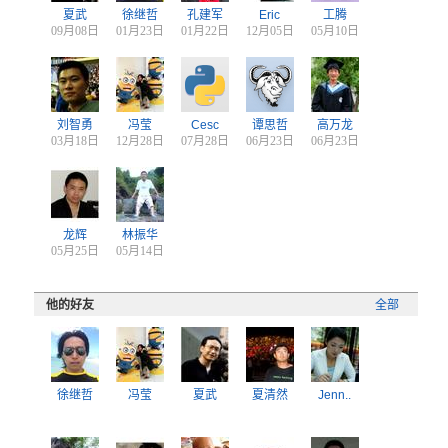
夏武
徐继哲
孔建军
Eric
工腾
09月08日
01月23日
01月22日
12月05日
05月10日
刘智勇
冯莹
Cesc
谭思哲
高万龙
03月18日
12月28日
07月28日
06月23日
06月23日
龙辉
林振华
05月25日
05月14日
他的好友
全部
徐继哲
冯莹
夏武
夏清然
Jenn..