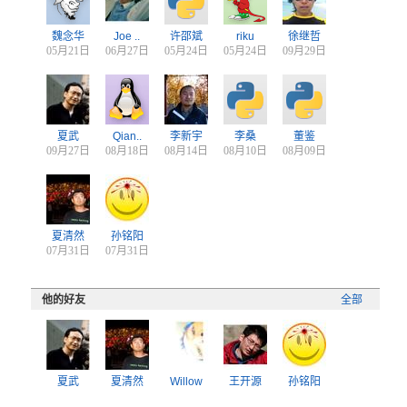
魏念华
Joe ..
许邵斌
riku
徐继哲
05月21日
06月27日
05月24日
05月24日
09月29日
夏武
Qian..
李新宇
李桑
董鉴
09月27日
08月18日
08月14日
08月10日
08月09日
夏清然
孙铭阳
07月31日
07月31日
他的好友
全部
夏武
夏清然
Willow
王开源
孙铭阳