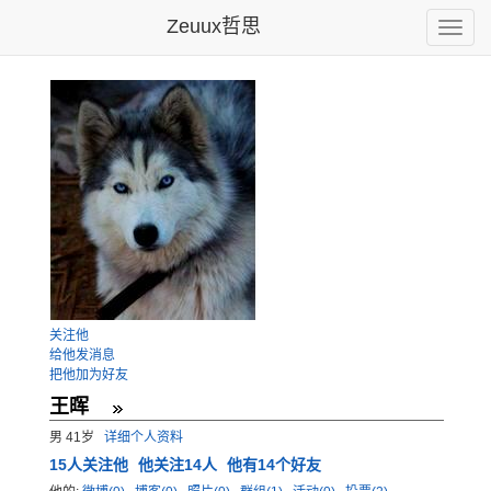
Zeuux哲思
Toggle
naviga
关注他
给他发消息
把他加为好友
王晖
男 41岁
详细个人资料
15
人关注他
他关注14人
他有14个好友