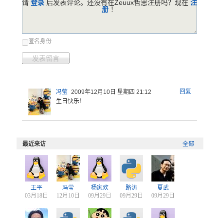
请
登录
后发表评论。还没有在Zeuux哲思注册吗？现在
注
册
！
匿名身份
发表留言
回复
冯莹
2009年12月10日 星期四 21:12
生日快乐！
最近来访
全部
王平
冯莹
杨家欢
路涛
夏武
03月18日
12月10日
09月29日
09月29日
09月29日