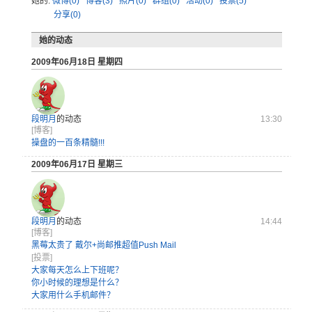
她的:
微博(0)
博客(3)
照片(0)
群组(0)
活动(0)
投票(5)
分享(0)
她的动态
2009年06月18日 星期四
段明月
的动态
13:30
[博客]
操盘的一百条精髓!!!
2009年06月17日 星期三
段明月
的动态
14:44
[博客]
黑莓太贵了 戴尔+尚邮推超值Push Mail
[投票]
大家每天怎么上下班呢？
你小时候的理想是什么？
大家用什么手机邮件？