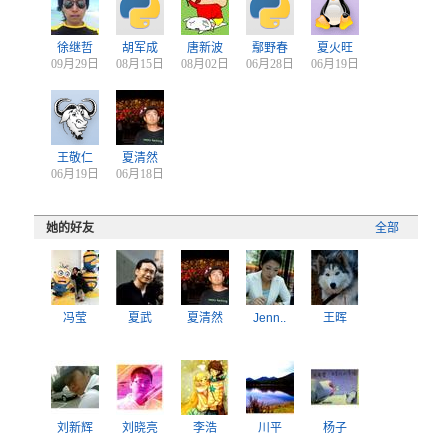
徐继哲
胡军成
唐新波
鄢野春
夏火旺
09月29日
08月15日
08月02日
06月28日
06月19日
王敬仁
夏清然
06月19日
06月18日
她的好友
全部
冯莹
夏武
夏清然
Jenn..
王晖
刘新辉
刘晓亮
李浩
川平
杨子