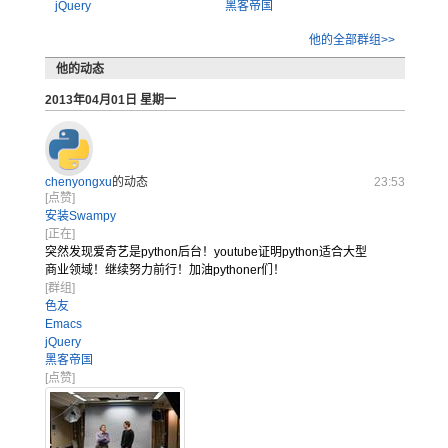
jQuery
黑客帝国
他的全部群组>>
他的动态
2013年04月01日 星期一
chenyongxu
的动态
23:53
[点赞]
安装Swampy
[正在]
突然发现爱
奇艺是py
thon后
台！you
tube证
明pyth
on适合大
型
商业领域
！继续努力
前行！加油
pytho
ner们！
[群组]
色友
Emacs
jQuery
黑客帝国
[点赞]