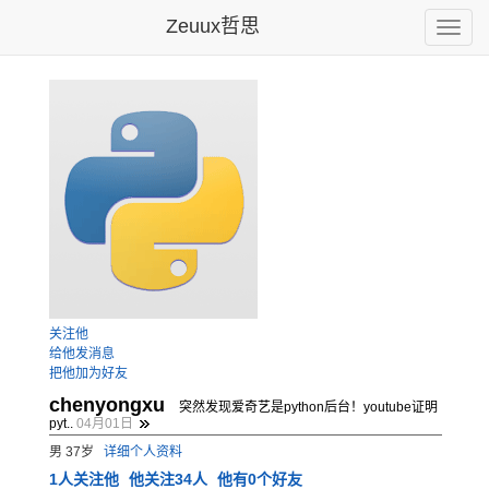
Zeuux哲思
Toggle
naviga
关注他
给他发消息
把他加为好友
chenyongxu
突然发现爱奇艺是python后台！youtube证明
pyt..
04月01日
男 37岁
详细个人资料
1
人关注他
他关注34人
他有0个好友