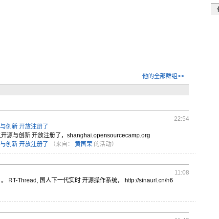
他的全部群组>>
22:54
开源与创新 开放注册了
之
开源与创新
开放注册了
，shan
ghai.
opens
ource
camp.
org
开源与创新 开放注册了
（来自：
黄国荣
的活动）
11:08
 。 RT-Thread, 国人下一代实时 开源操作系统， http:
//sin
aurl.
cn/h6