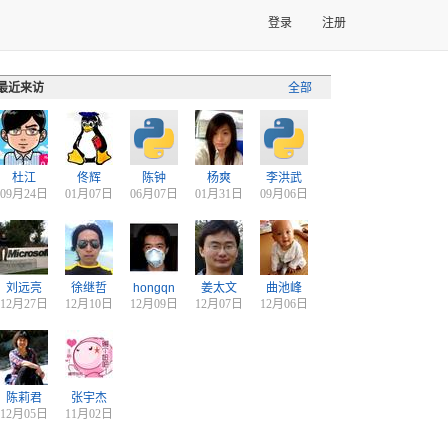
登录
注册
最近来访
全部
杜江
佟辉
陈钟
杨爽
李洪武
09月24日
01月07日
06月07日
01月31日
09月06日
刘远亮
徐继哲
hongqn
姜太文
曲池峰
12月27日
12月10日
12月09日
12月07日
12月06日
陈莉君
张宇杰
12月05日
11月02日