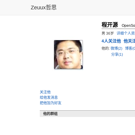
Zeuux哲思
程开源
OpenS
男 36岁
详细个人资
4
人关注他
他关注
他的:
微博(2)
博客(
分享(1)
关注他
给他发消息
把他加为好友
他的群组