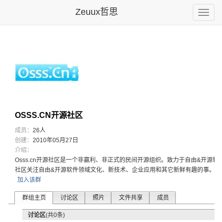
Zeuux哲思
Toggle
naviga
OSSS.CN开源社区
成员：
26人
创建：
2010年05月27日
介绍：
Osss.
cn开源社
区是一个非
赢利、非正
式的民间开
源组织。致
力于自由&
开源软
社区关
注自由&开
源软件领域
文化、新技
术、企业应
用和其它新
鲜有趣的事
。
加入该群
群组主页
讨论区
照片
文件共享
成员
讨论区
(共0条)