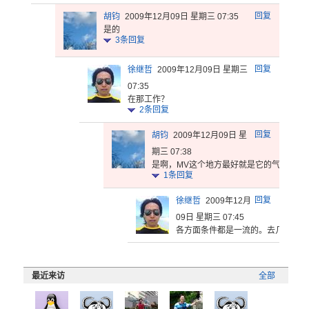
回复
胡钧
2009年12月09日 星期三 07:35
是的
3
条回复
回复
徐继哲
2009年12月09日 星期三
07:35
在那工作？
2
条回复
回复
胡钧
2009年12月09日 星
期三 07:38
是啊，MV这个地方最好就是它的气候了
1
条回复
回复
徐继哲
2009年12月
09日 星期三 07:45
各方面条件都是一流的。去几年了？
最近来访
全部