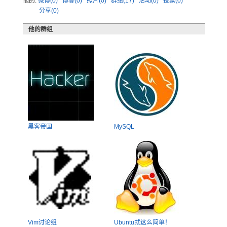
他的:
微博(0)
博客(0)
照片(0)
群组(17)
活动(0)
投票(0)
分享(0)
他的群组
黑客帝国
MySQL
Vim讨论组
Ubuntu就这么简单！