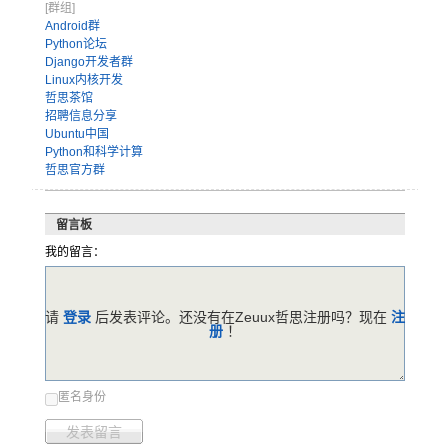
[群组]
Android群
Python论坛
Django开发者群
Linux内核开发
哲思茶馆
招聘信息分享
Ubuntu中国
Python和科学计算
哲思官方群
留言板
我的留言：
请
登录
后发表评论。还没有在Zeuux哲思注册吗？现在
注
册
！
匿名身份
发表留言