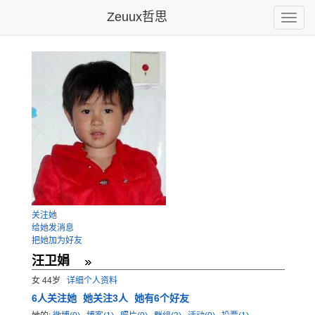
Zeuux哲思
Toggle
naviga
关注她
给她发消息
把她加为好友
汪卫娟
女 44岁
详细个人资料
6
人关注她
她关注3人
她有6个好友