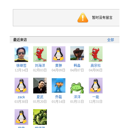
暂时没有留言
最近来访
全部
徐继哲
刘海洋
黄翀
韩淼
高宗社
12月14日
02月03日
04月09日
04月07日
04月06日
zack
夏武
乔磊
洋洋
一能
03月30日
01月20日
01月14日
01月11日
12月31日