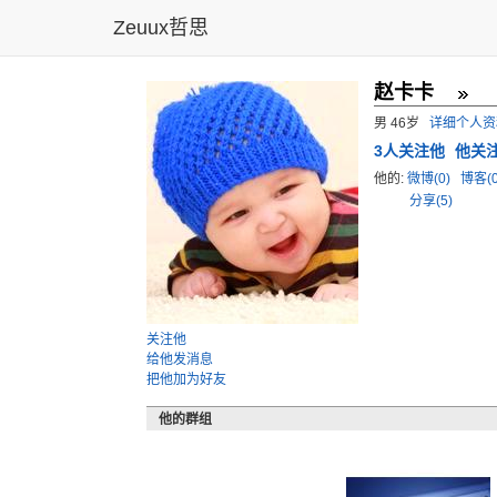
Zeuux哲思
赵卡卡
男 46岁
详细个人资
3
人关注他
他关
他的:
微博(0)
博客(
分享(5)
关注他
给他发消息
把他加为好友
他的群组