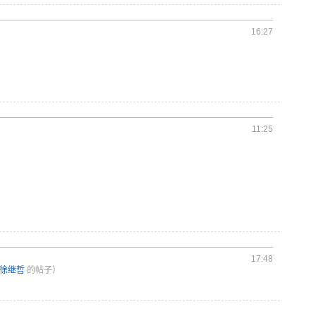
16:27
11:25
17:48
徐继哲
的帖子）