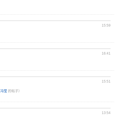
15:59
16:41
15:51
：
冯莹
的帖子）
13:54