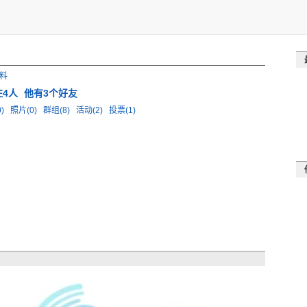
料
注4人
他有3个好友
0)
照片(0)
群组(8)
活动(2)
投票(1)