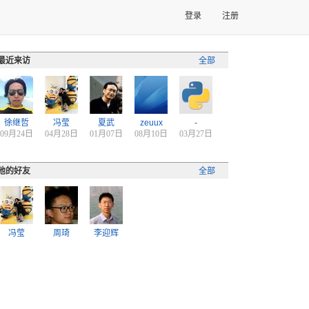
登录
注册
最近来访
全部
徐继哲
冯莹
夏武
zeuux
-
09月24日
04月28日
01月07日
08月10日
03月27日
他的好友
全部
冯莹
周琦
李迎辉