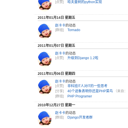
[点赞]
哈夫曼树的python实现
2011年01月14日 星期五
赵卡卡
的动态
[群组]
Tornado
2011年01月07日 星期五
赵卡卡
的动态
[点赞]
升级到Django 1.2啦
2011年01月06日 星期四
赵卡卡
的动态
[点赞]
非科班IT人对IT的一些思考
[分享]
40个迹象表明你还是PHP菜鸟
（来自
[群组]
PHP Programer
2010年12月27日 星期一
赵卡卡
的动态
[群组]
Django开发者群