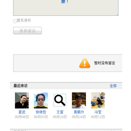
册
！
匿名身份
发表留言
暂时没有留言
最近来访
全部
夏武
徐继哲
王雷
黄鹏升
冯莹
09月08日
06月05日
09月24日
09月24日
09月12日