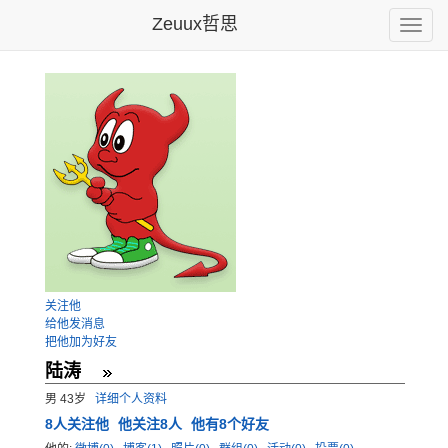
Zeuux哲思
Toggle
naviga
关注他
给他发消息
把他加为好友
陆涛
男 43岁
详细个人资料
8
人关注他
他关注8人
他有8个好友