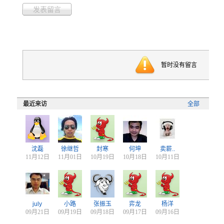
发表留言
暂时没有留言
最近来访
全部
沈磊
徐继哲
封寒
何坤
卖薪..
11月12日
11月01日
10月19日
10月18日
10月11日
july
小路
张振玉
弈龙
杨洋
09月21日
09月19日
09月18日
09月17日
09月16日