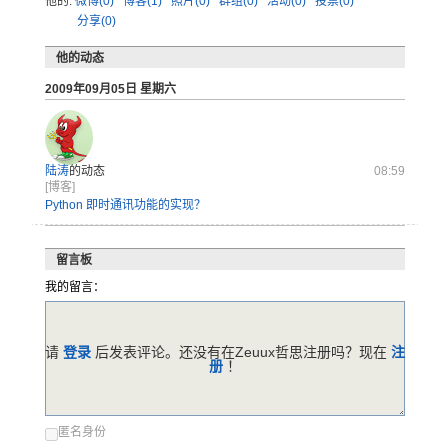
他的:
微博(0)
博客(1)
照片(0)
群组(0)
活动(0)
投票(0)
分享(0)
他的动态
2009年09月05日 星期六
陆涛
的动态
08:59
[博客]
Python 即时通讯功能的实现？
留言板
我的留言：
请
登录
后发表评论。还没有在Zeuux哲思注册吗？现在
注
册
！
匿名身份