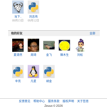
当下..
刘志伟
09月15日
09月12日
他的好友
全部
夏清然
周琦
金飞
陳木生
刘松
辛亮
凡星
胡金
反馈意见
帮助中心
服务条款
版权声明
关于哲思
Zeuux © 2026