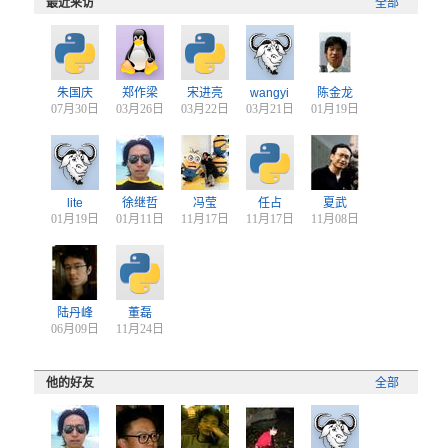
最近来访
全部
朱国庆
郑作梁
宋进亮
wangyi
陈金龙
07月30日
03月26日
03月22日
03月21日
01月19日
lite
徐继哲
冯莹
任占
夏武
01月19日
01月11日
11月17日
11月17日
11月08日
陆丹峰
董磊
06月09日
11月24日
他的好友
全部