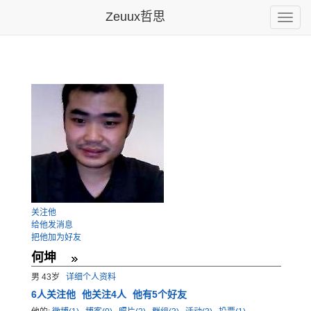
Zeuux哲思
Toggle
naviga
关注他
给他发消息
把他加为好友
何坤
男 43岁
详细个人资料
6
人关注他
他关注4人
他有5个好友