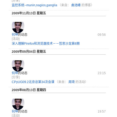
[分享]
监控系统--munin,nagios,ganglia
（来自：
曲池峰
的博客）
2009年11月13日 星期五
何坤
的动态
09:56
[活动]
深入理解Firefox和浏览器技术－－哲思沙龙第8期
2009年09月04日 星期五
何坤
的动态
23:15
[分享]
CPyUG09.2北京总第34次会课
（来自：
周琦
的活动）
2009年08月13日 星期四
何坤
的动态
19:57
[活动]