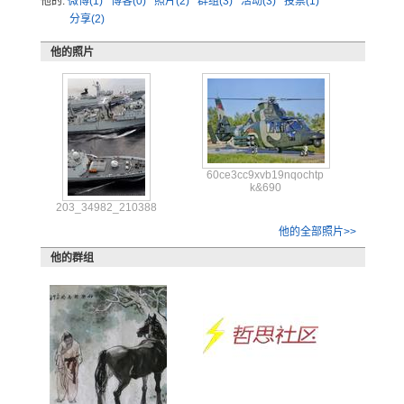
他的:
微博(1)
博客(0)
照片(2)
群组(3)
活动(3)
投票(1)
分享(2)
他的照片
60ce3
cc9xv
b19nq
ochtp
k&690
203_34982_210388
他的全部照片>>
他的群组