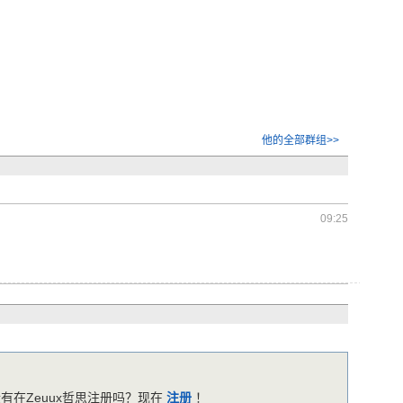
他的全部群组>>
09:25
有在Zeuux哲思注册吗？现在
注册
！