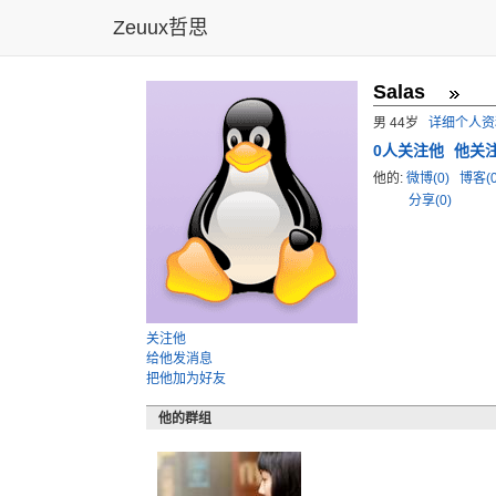
Zeuux哲思
Salas
男 44岁
详细个人资
0
人关注他
他关
他的:
微博(0)
博客(
分享(0)
关注他
给他发消息
把他加为好友
他的群组