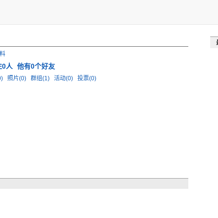
料
注0人
他有0个好友
0)
照片(0)
群组(1)
活动(0)
投票(0)