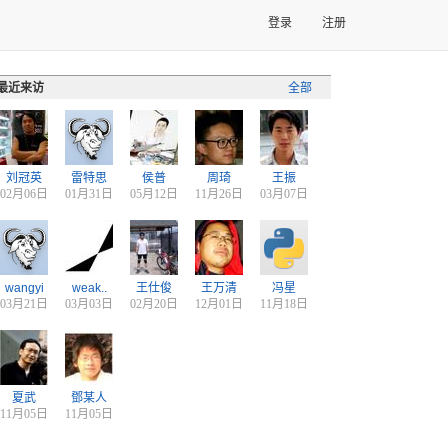
登录
注册
最近来访
全部
刘冠英
雷特思
侯普
周琦
王振
02月06日
01月31日
05月12日
11月26日
03月07日
wangyi
weak..
王仕俊
王万清
冯星
03月21日
03月03日
02月20日
12月01日
11月18日
夏武
鄧某人
11月05日
11月05日