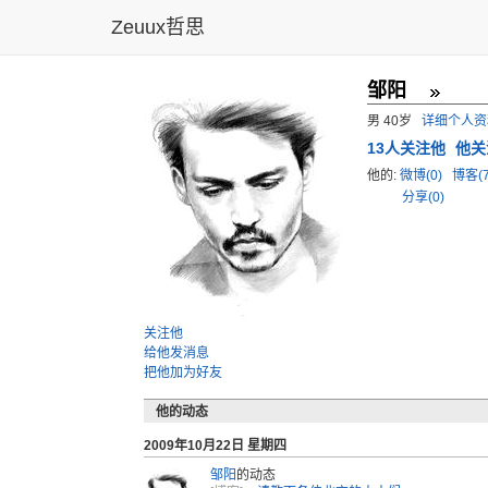
Zeuux哲思
邹阳
男 40岁
详细个人资
13
人关注他
他关
他的:
微博(0)
博客(
分享(0)
关注他
给他发消息
把他加为好友
他的动态
2009年10月22日 星期四
邹阳
的动态