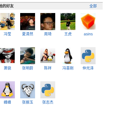
他的好友
全部
冯莹
夏清然
周琦
王虎
asins
萧骁
张明蔚
陈祥
冯喜刚
仲光泽
峰峰
张振玉
张志杰