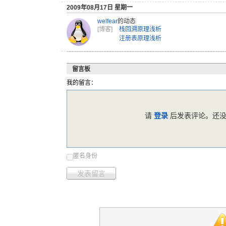
2009年08月17日 星期一
welfear
的动态
[博客]
栈回溯原理浅析
注册表原理浅析
留言板
我的留言：
请
登录
后发表评论。还没
匿名身份
发表留言