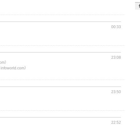
00:33
23:08
com）
foworld.com）
23:50
22:52