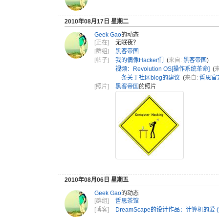
2010年08月17日 星期二
Geek Gao
的动态
[正在]
无眠夜？
[群组]
黑客帝国
[帖子]
我的偶像Hacker们
(
来自:
黑客帝国
)
视频：Revolution OS[操作系统革命]
(
一条关于社区blog的建议
(
来自:
哲思官
[照片]
黑客帝国
的照片
2010年08月06日 星期五
Geek Gao
的动态
[群组]
哲思茶馆
[博客]
DreamScape的设计作品：计算机的爱 (