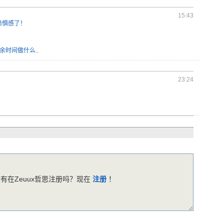
15:43
恐惧感了！
时间做什么..
23:24
有在Zeuux哲思注册吗？现在
注册
！