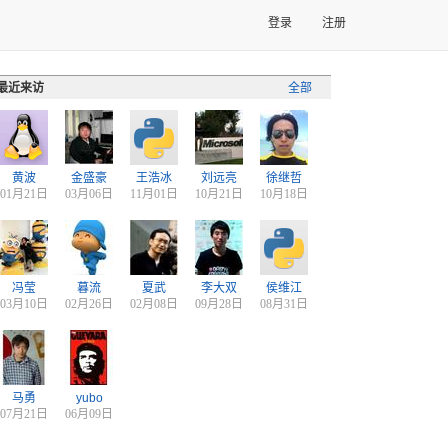
登录
注册
最近来访
全部
黄波
金盛豪
王浩冰
刘远亮
徐继哲
01月21日
03月06日
11月01日
10月21日
10月18日
冯莹
暮流
夏武
李大双
侯维江
03月10日
02月26日
02月08日
09月28日
08月31日
马勇
yubo
07月21日
06月09日