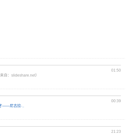
01:50
来自：slideshare.net）
00:39
——尼古拉·..
21:23