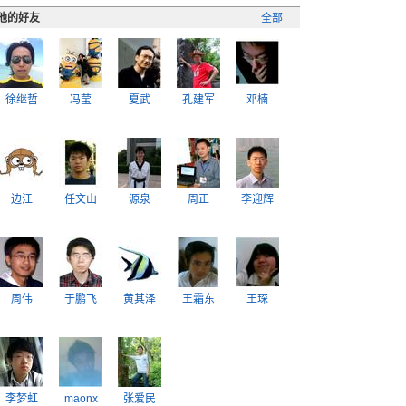
他的好友
全部
徐继哲
冯莹
夏武
孔建军
邓楠
边江
任文山
源泉
周正
李迎辉
周伟
于鹏飞
黄其泽
王霜东
王琛
李梦虹
maonx
张爱民