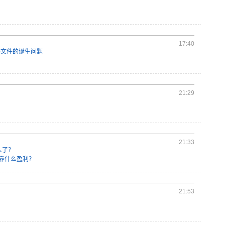
17:40
节码文件的诞生问题
21:29
21:33
人了？
品靠什么盈利？
21:53