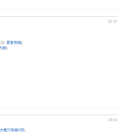
02:37
来自:
黑客帝国
)
方群
)
19:41
大概只有搞IT的..