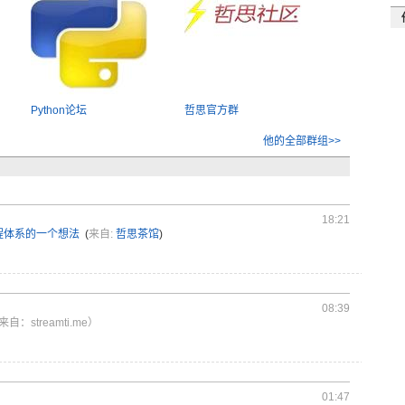
Python论坛
哲思官方群
他的全部群组>>
18:21
程体系的一个想法
(
来自:
哲思茶馆
)
08:39
来自：streamti.me）
01:47