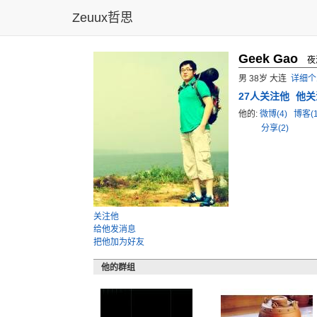
Zeuux哲思
Geek Gao
夜
男 38岁 大连
详细个
27
人关注他
他关
他的:
微博(4)
博客(1
分享(2)
关注他
给他发消息
把他加为好友
他的群组