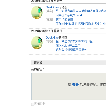
2009年08月03日 星期一
Geek Gao
的动态
[博客]
终于知道为啥外国人对中国人有偏见和
网络操作系统G.ho.st
[投票]
信用卡的使用
工作8小时以外的学习时间你有多少？业余
2009年08月02日 星期日
Geek Gao
的动态
[博客]
金士顿全球首发256GB的U盘
深入Nokia芬兰工厂
这年头找组织真不容易～
留言板
我的留言：
请
登录
后发表评论。还没
匿名身份