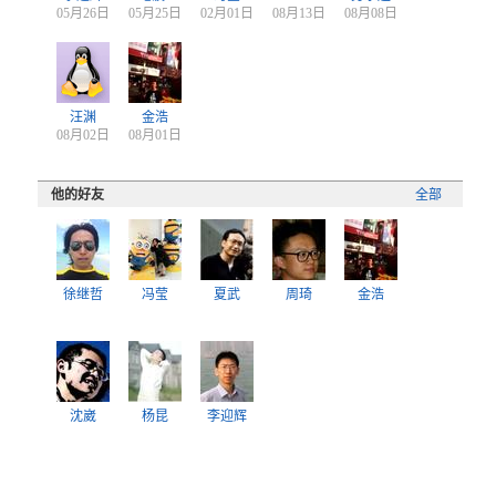
05月26日
05月25日
02月01日
08月13日
08月08日
汪渊
金浩
08月02日
08月01日
他的好友
全部
徐继哲
冯莹
夏武
周琦
金浩
沈崴
杨昆
李迎辉