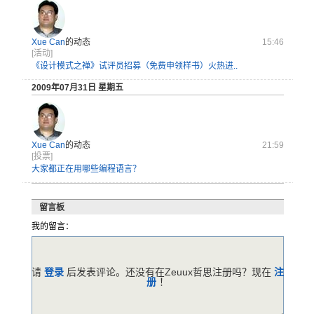
Xue Can
的动态
15:46
[活动]
《设计模式之禅》试评员招募（免费申领样书）火热进..
2009年07月31日 星期五
Xue Can
的动态
21:59
[投票]
大家都正在用哪些编程语言？
留言板
我的留言：
请
登录
后发表评论。还没有在Zeuux哲思注册吗？现在
注
册
！