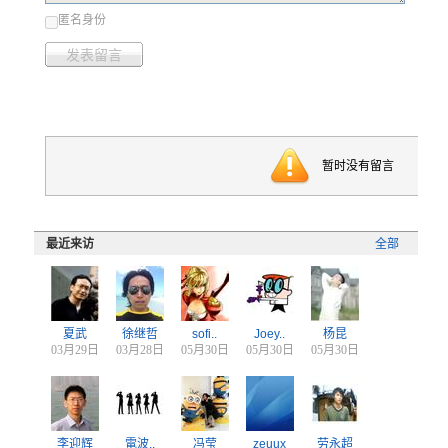
匿名身份
发表留言
暂时没有留言
最近来访
全部
夏武
徐继哲
sofi..
Joey..
杨昆
03月29日
03月28日
05月30日
05月30日
05月30日
李迎辉
電波..
冯莹
zeuux
劳永超