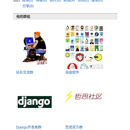
他的:
微博(0)
博客(0)
照片(0)
群组(4)
活动(0)
投票(0)
分享(0)
他的群组
站长交流群
自由软件
Django开发者群
哲思官方群