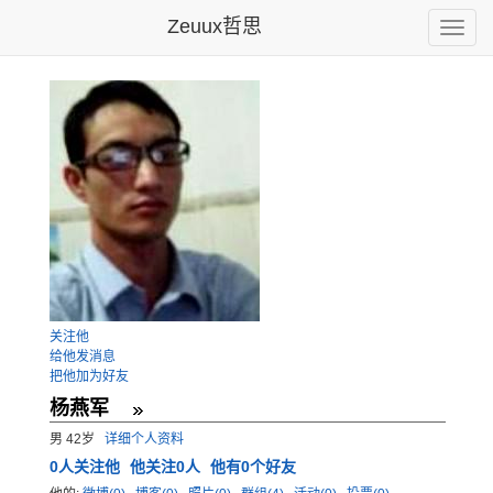
Zeuux哲思
Toggle
naviga
关注他
给他发消息
把他加为好友
杨燕军
男 42岁
详细个人资料
0
人关注他
他关注0人
他有0个好友