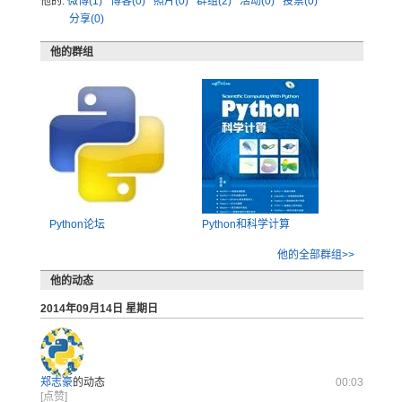
他的:
微博(1)
博客(0)
照片(0)
群组(2)
活动(0)
投票(0)
分享(0)
他的群组
Python论坛
Python和科学计算
他的全部群组>>
他的动态
2014年09月14日 星期日
郑志豪
的动态
00:03
[点赞]