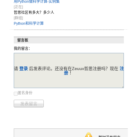
用Python做科学计算-实例集
[正在]
哲思社区有多大？多少人
[群组]
Python和科学计算
留言板
我的留言：
请
登录
后发表评论。还没有在Zeuux哲思注册吗？现在
注
册
！
匿名身份
发表留言