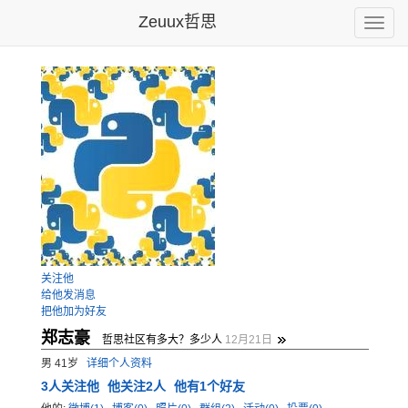
Zeuux哲思
Toggle
naviga
关注他
给他发消息
把他加为好友
郑志豪
哲思社区有多大？多少人
12月21日
男 41岁
详细个人资料
3
人关注他
他关注2人
他有1个好友