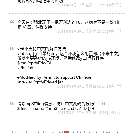
同台式机和
笔记本的区
别……
2011年04月12日 星期二 13:53 | 0条评论
今天在华强
北玩了一把
万利达的T
8，这绝对
不是一款“
山
寨”机器
，值得支持
！
2011年04月09日 星期六 16:52 | 0条评论
yEd不支
持中文的解
决方法：
yEd.s
h用了自带
的jre，
这个环境怎
么配置都出
不来中文，
所以需要系
统的jre
环境，然后
修改yEd
运行程序：
$ cat /opt/
yEd/y
Ed
#!
/bin/
sh
#
Modif
ied by Kermit to support Chinese
java -jar /opt/yEd/yed.jar
2011年04月03日 星期日 09:25 | 0条评论
清除mp3
中tag信
息，防止中
文乱码的技
巧：
$ find . -iname '*.mp3' -exec id3v2 -D {} +;
2011年03月27日 星期日 14:36 | 1条评论