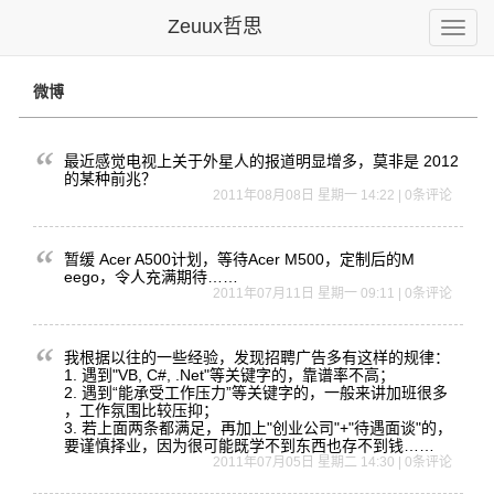
Zeuux哲思
Toggle
naviga
微博
最近感觉电
视上关于外
星人的报道
明显增多，
莫非是 2012
的某种前兆？
2011年08月08日 星期一 14:22 | 0条评论
暂缓 Acer A500计划，等待Acer M500，
定制后的M
eego，
令人充满期
待……
2011年07月11日 星期一 09:11 | 0条评论
我根据以往
的一些经验
，发现招聘
广告多有这
样的规律：
1. 遇到"VB, C#, .Net"
等关键字的
，靠谱率不
高；
2.
遇到“能承
受工作压力
”等关键字
的，一般来
讲加班很多
，工作氛围
比较压抑；
3. 若上面两条
都满足，再
加上"创业
公司"+"
待遇面谈"
的，
要谨慎
择业，因为
很可能既学
不到东西也
存不到钱…
…
2011年07月05日 星期二 14:30 | 0条评论