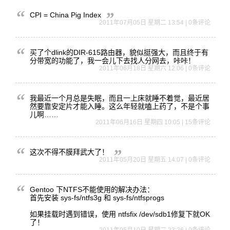
CPI = China Pig Index
2011年07月05日 星期二 13:54 | 0条评论
买了个dl
ink的D
IR-61
5路由器，
貌似挺强大
，而且终于
有
分带宽的
功能了，我
一会儿下去
找人分网去
，咔咔！
2011年06月18日 星期六 12:06 | 0条评论
我最近一个
月总是失眠
，而且一上
床就睡不着
觉，最近居
然要靠安定
片才能入睡
。这么年轻
就嗑上药了
，不是个事
儿啊……
2011年06月16日 星期四 10:05 | 15条评论
这次不得不膜拜武大了！
2011年05月20日 星期五 14:07 | 0条评论
Gentoo 下NTFS
不能使用的
解决办法：
首先安装
sys-fs/ntfs3g 和 sys-f
s/ntf
sprog
s
如果
挂载时遇到
错误，使用
ntfsfix /dev/sdb1修复下就OK
了！