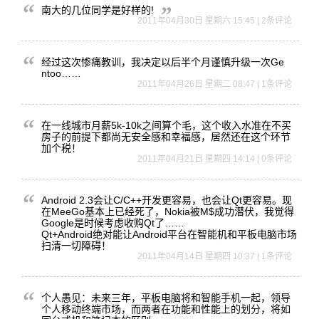
南大的几位同学是好样的!
2011年04月30日 星期六 15:45 | 2条评论
经过这次惨
痛教训，我
决定以后半
个月谨慎升
级一次Ge
ntoo…
…
2011年04月26日 星期二 08:47 | 1条评论
在一线城市
月薪5k-
10k之间
算个毛，这
个收入水准
在不买
房子
的前提下都
尚无安全感
和幸福感，
居然还在这
个环节
加个
税！
2011年04月21日 星期四 14:14 | 0条评论
Android 2.3会让
C/C++
开发更容易
，也会让Q
t更容易。
现
在Mee
Go基本上
已经死了，
Nokia
被M$成功
潜伏，我觉
得
Goog
le是时候
考虑收购Q
t了……
Qt+An
droid
绝对能让A
ndroi
d平台在智
能机和平板
电脑市场
扫
清一切障碍
！
2011年04月14日 星期四 10:37 | 1条评论
个人愚见：
未来三年，
平板电脑将
和智能手机
一起，领导
个人移动终
端市场，而
两者在功能
和性能上的
划分，将如