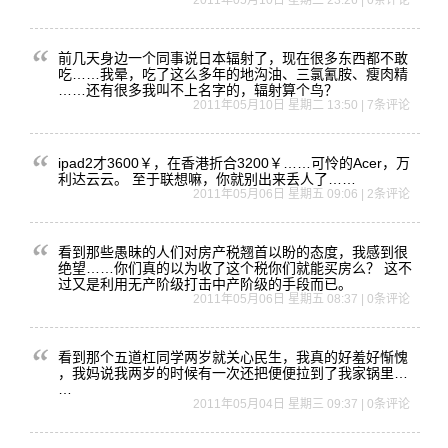
2011年05月10日 星期二 23:26 | 0条评论
前几天身边
一个同事说
日本辐射了
，现在很多
东西都不敢
吃……我晕
，吃了这么
多年的地沟
油、三氯氰
胺、瘦肉精
……还有很
多我叫不上
名字的，辐
射算个鸟？
2011年05月10日 星期二 13:50 | 7条评论
ipad2
才3600
￥，在香港
折合320
0￥……可
怜的Ace
r，万
利达
云云。 至于联想嘛，你就别出来丢人了……
2011年05月06日 星期五 09:06 | 2条评论
看到那些愚
昧的人们对
房产税翘首
以盼的态度
，我感到很
绝望……你
们真的以为
收了这个税
你们就能买
房么？ 这不
过又是
利用无产阶
级打击中产
阶级的手段
而已。
2011年05月06日 星期五 08:37 | 0条评论
看到那个五
道杠同学两
岁就关心民
生，我真的
好羞好惭愧
，我妈说我
两岁的时候
有一次还把
便便拉到了
我家锅里…
…
2011年05月04日 星期三 09:37 | 0条评论