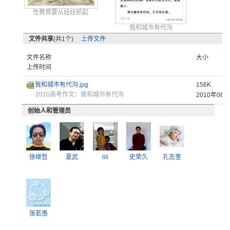
性教育要从娃娃抓起
我和城市有代沟
文件共享
(共1个)
上传文件
文件名称
大小
下
上传时间
我和城市有代沟.jpg
156K
7
2010高考作文：我和城市有代沟
2010年0
创始人和管理员
徐继哲
夏武
lili
史荣久
孔志奎
张若愚