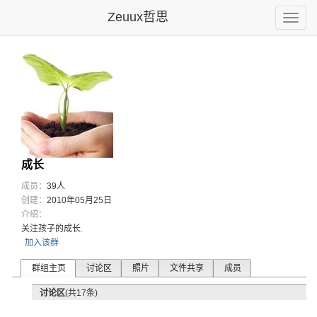
Zeuux哲思
Toggle
naviga
成长
成员：
39人
创建：
2010年05月25日
介绍：
关注孩子的成长.
加入该群
群组主页
讨论区
照片
文件共享
成员
讨论区
(共17条)