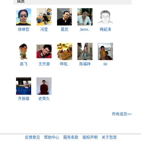
成员
徐继哲
冯莹
夏武
Jenn..
梅延涛
高飞
王开源
哗啦..
陈福祥
lili
齐辰雄
史荣久
所有成员>>
反馈意见
帮助中心
服务条款
版权声明
关于哲思