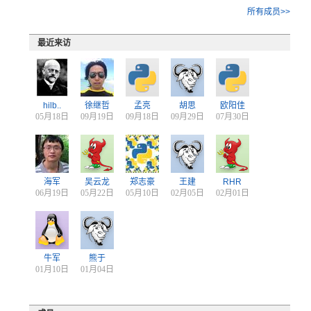
所有成员>>
最近来访
hilb..
徐继哲
孟亮
胡思
欧阳佳
05月18日
09月19日
09月18日
09月29日
07月30日
海军
吴云龙
郑志豪
王建
RHR
06月19日
05月22日
05月10日
02月05日
02月01日
牛军
熊于
01月10日
01月04日