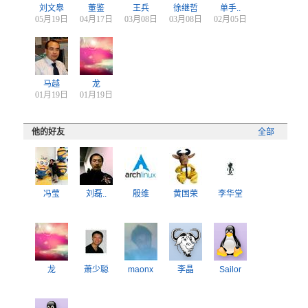
刘文皋
董鉴
王兵
徐继哲
单手..
05月19日
04月17日
03月08日
03月08日
02月05日
马越
龙
01月19日
01月19日
他的好友
全部
冯莹
刘磊..
殷维
黄国荣
李华堂
龙
萧少聪
maonx
李晶
Sailor