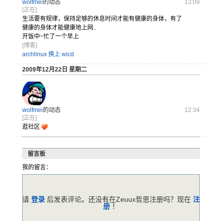
wolfmei
的动态
13:09
[正在]
生活要有规
律，保持足
够的休息时
间才能有健
康的身体，
有了
健康的
身体才能健
康地上网.
.
开饭中~忙了一个早上
[博客]
archlinux 换上 wicd
2009年12月22日 星期二
wolfmei
的动态
12:34
[正在]
逛社区
留言板
我的留言：
请
登录
后发表评论。还没有在Zeuux哲思注册吗？现在
注
册
！