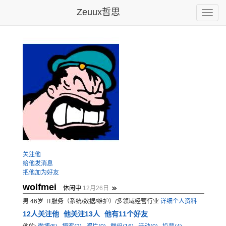
Zeuux哲思
Toggle
naviga
关注他
给他发消息
把他加为好友
wolfmei
休闲中
12月26日
男 46岁 IT服务（系统/数据/维护）/多领域经营行业
详细个人资料
12
人关注他
他关注13人
他有11个好友