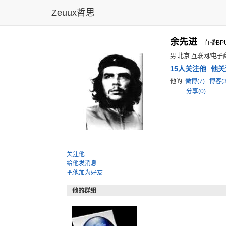
Zeuux哲思
余先进
直播BP
男 北京 互联网/电
15
人关注他
他关
他的:
微博(7)
博客(
分享(0)
关注他
给他发消息
把他加为好友
他的群组