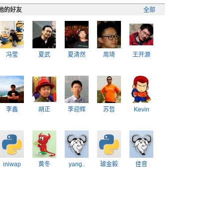
他的好友
全部
冯莹
夏武
夏清然
周琦
王开源
李鑫
胡正
李迎辉
苏哲
Kevin
iniwap
黄冬
yang..
璩金毅
佳音