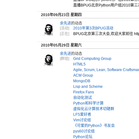
直播BPU
G北京Py
thon用
户组201
0第三
2010年09月23日 星期四
余先进
的动态
[活动]
2010年第3次BPUG活动
[正在]
BPUG北京第三次大会,欢迎大家前往 http
2010年05月29日 星期六
余先进
的动态
[群组]
Grid Computing Group
HTML5
Agile, Scrum, Lean, Software Craftsman
ACM Group
MongoDB
Lisp and Scheme
Firefox Fans
自动化测试
Python和科学计算
虚拟化云计算技术切磋群
LFS爱好者
Vim讨论组
《可爱的Python》书友会
pys60讨论组
Python论坛