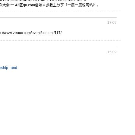
次大
会:一.4
2区qu.
com创始
人张教主分
享《一层一
层说网站》
。
17:09
:
//www
.zeuu
x.com
/even
t/con
tent/
117/
15:09
ship.. and..