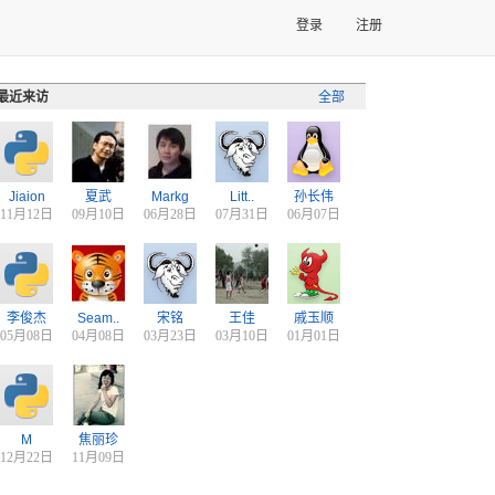
登录
注册
最近来访
全部
Jiaion
夏武
Markg
Litt..
孙长伟
11月12日
09月10日
06月28日
07月31日
06月07日
李俊杰
Seam..
宋铭
王佳
戚玉顺
05月08日
04月08日
03月23日
03月10日
01月01日
M
焦丽珍
12月22日
11月09日