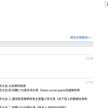
他的全部群组>>
10:58
17:45
次大
会,大会顺
利结束.
次大
会:四.热
酷CTO梁
冰鸿分享《
rekoo
social game后端架构简
次大
会:三.暴
风影音搜索
研发主管童
小军分享《
自下而上的
数据仓库构
次大
会,二.热
酷CEO刘
勇分享《技
术人员的创
业经验》。