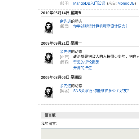
[帖子]
MangoDB入门知识
(
来自:
MongoDB
)
2010年05月14日 星期五
余先进
的动态
[投票]
你学过那些计算机程序设计语言？
2009年09月21日 星期一
余先进
的动态
[正在]
政治就是把
敌人的人搞
得少少的，
把自
[博客]
哲思的评论提醒
开源的推进
2009年08月06日 星期四
余先进
的动态
[博客]
SNS关系链-你能维护多少个好友？
留言板
我的留言：