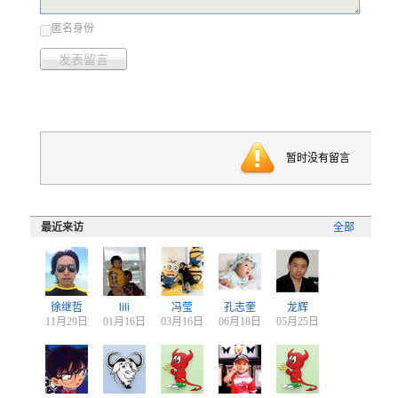
匿名身份
发表留言
暂时没有留言
最近来访
全部
徐继哲
lili
冯莹
孔志奎
龙辉
11月29日
01月16日
03月16日
06月18日
05月25日