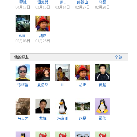
程诚
谭思哲
周..
郎铁山
马磊
04月17日
03月15日
03月14日
02月27日
02月20日
Will..
胡正
02月08日
01月26日
他的好友
全部
徐继哲
夏清然
lili
胡正
黄超
马天才
龙辉
冯喜刚
赵磊
郑伟