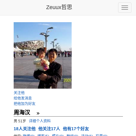
Zeuux哲思
Toggle
naviga
关注他
给他发消息
把他加为好友
周海汉
男 51岁
详细个人资料
18
人关注他
他关注17人
他有17个好友