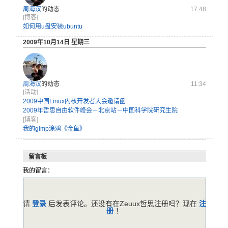
周海汉
的动态
17:48
[博客]
如何用u盘安装ubuntu
2009年10月14日 星期三
周海汉
的动态
11:34
[活动]
2009中国Linux内核开发者大会邀请函
2009年哲思自由软件峰会－北京站－中国科学院研究生院
[博客]
我的gimp涂鸦《金鱼》
留言板
我的留言：
请
登录
后发表评论。还没有在Zeuux哲思注册吗？现在
注
册
！