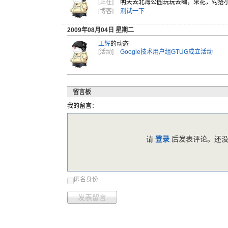
[正在]
明天去北海
公园玩玩去
嘞，采花，
勾搭
[博客]
测试一下
2009年08月04日 星期二
王辉
的动态
[活动]
Google技术用户组GTUG成立活动
留言板
我的留言：
请
登录
后发表评论。还没
匿名身份
发表留言