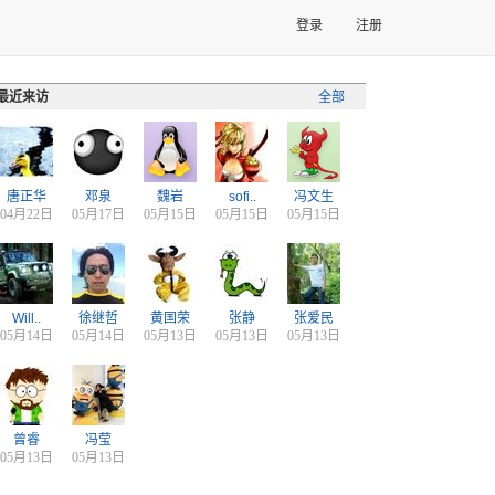
登录
注册
最近来访
全部
唐正华
邓泉
魏岩
sofi..
冯文生
04月22日
05月17日
05月15日
05月15日
05月15日
Will..
徐继哲
黄国荣
张静
张爱民
05月14日
05月14日
05月13日
05月13日
05月13日
曾睿
冯莹
05月13日
05月13日