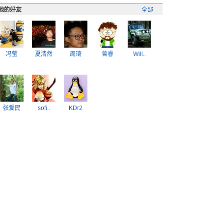
他的好友
全部
冯莹
夏清然
周琦
曾睿
Will..
张爱民
sofi..
KDr2