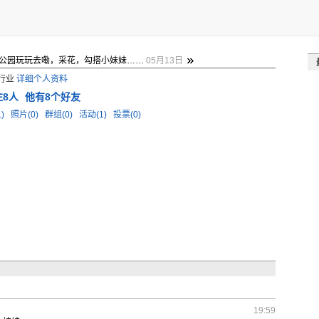
公园玩玩去嘞，采花，勾搭小妹妹……
05月13日
件行业
详细个人资料
注8人
他有8个好友
1)
照片(0)
群组(0)
活动(1)
投票(0)
19:59