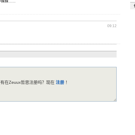
小妹妹
……
09:12
有在Zeuux哲思注册吗？现在
注册
！