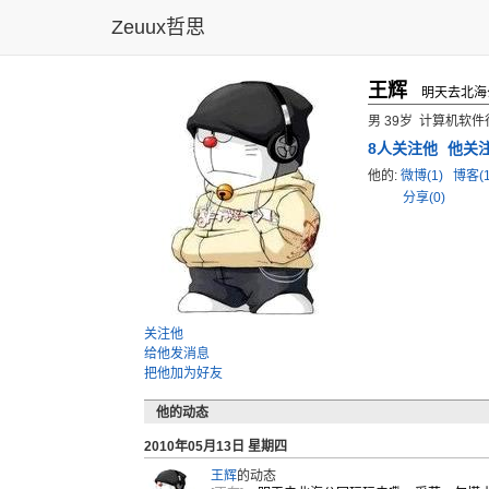
Zeuux哲思
王辉
明天去北海
男 39岁 计算机软
8
人关注他
他关
他的:
微博(1)
博客(
分享(0)
关注他
给他发消息
把他加为好友
他的动态
2010年05月13日 星期四
王辉
的动态